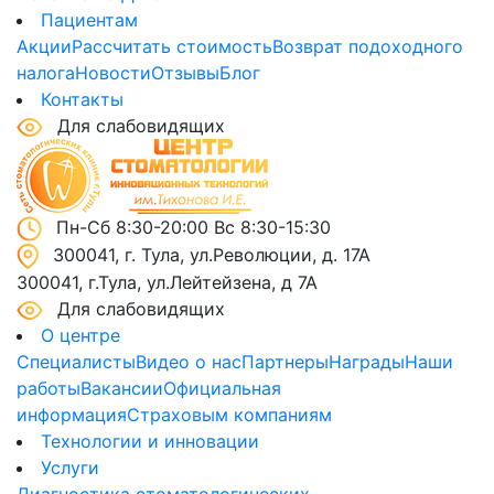
Пациентам
Акции
Рассчитать стоимость
Возврат подоходного
налога
Новости
Отзывы
Блог
Контакты
Для слабовидящих
Пн-Сб 8:30-20:00 Вс 8:30-15:30
300041, г. Тула, ул.Революции, д. 17А
300041, г.Тула, ул.Лейтейзена, д 7А
Для слабовидящих
О центре
Специалисты
Видео о нас
Партнеры
Награды
Наши
работы
Вакансии
Официальная
информация
Страховым компаниям
Технологии и инновации
Услуги