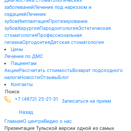
Диагностика стоматологических
заболеваний
Лечение под наркозом и
седацией
Лечение
зубов
Имплантация
Протезирование
зубов
Хирургия
Пародонтология
Эстетическая
стоматология
Профессиональная
гигиена
Ортодонтия
Детская стоматология
Цены
Лечение по ДМС
Пациентам
Акции
Рассчитать стоимость
Возврат подоходного
налога
Новости
Отзывы
Блог
Контакты
+7 (4872) 25-21-31
Записаться на прием
Назад
Главная
О центре
Видео о нас
Презентация Тульской версии одной из самых