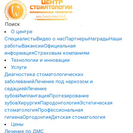
О центре
Специалисты
Видео о нас
Партнеры
Награды
Наши
работы
Вакансии
Официальная
информация
Страховым компаниям
Технологии и инновации
Услуги
Диагностика стоматологических
заболеваний
Лечение под наркозом и
седацией
Лечение
зубов
Имплантация
Протезирование
зубов
Хирургия
Пародонтология
Эстетическая
стоматология
Профессиональная
гигиена
Ортодонтия
Детская стоматология
Цены
Лечение по ДМС