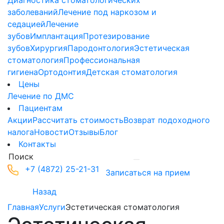
Диагностика стоматологических
заболеваний
Лечение под наркозом и
седацией
Лечение
зубов
Имплантация
Протезирование
зубов
Хирургия
Пародонтология
Эстетическая
стоматология
Профессиональная
гигиена
Ортодонтия
Детская стоматология
Цены
Лечение по ДМС
Пациентам
Акции
Рассчитать стоимость
Возврат подоходного
налога
Новости
Отзывы
Блог
Контакты
+7 (4872) 25-21-31
Записаться на прием
Назад
Главная
Услуги
Эстетическая стоматология