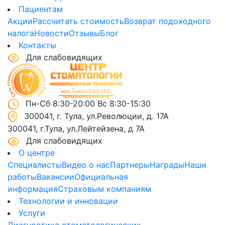
Пациентам
Акции
Рассчитать стоимость
Возврат подоходного
налога
Новости
Отзывы
Блог
Контакты
Для слабовидящих
Пн-Сб 8:30-20:00 Вс 8:30-15:30
300041, г. Тула, ул.Революции, д. 17А
300041, г.Тула, ул.Лейтейзена, д 7А
Для слабовидящих
О центре
Специалисты
Видео о нас
Партнеры
Награды
Наши
работы
Вакансии
Официальная
информация
Страховым компаниям
Технологии и инновации
Услуги