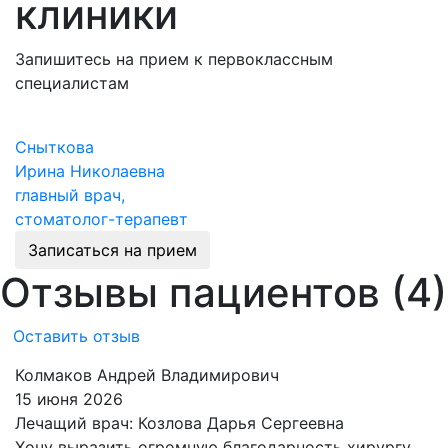
клиники
Запишитесь на прием к первоклассным
специалистам
Сныткова
К
Ирина Николаевна
Н
главный врач,
с
стоматолог-терапевт
Записаться на прием
Отзывы пациентов (4)
Оставить отзыв
Колмаков Андрей Владимирович
К
15 июня 2026
1
Лечащий врач:
Козлова Дарья Сергеевна
Х
Хочу выразить огромную благодарность хирургу
Е