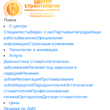
О центре
Специалисты
Видео о нас
Партнеры
Награды
Наши
работы
Вакансии
Официальная
информация
Страховым компаниям
Технологии и инновации
Услуги
Диагностика стоматологических
заболеваний
Лечение под наркозом и
седацией
Лечение
зубов
Имплантация
Протезирование
зубов
Хирургия
Пародонтология
Эстетическая
стоматология
Профессиональная
гигиена
Ортодонтия
Детская стоматология
Цены
Лечение по ДМС