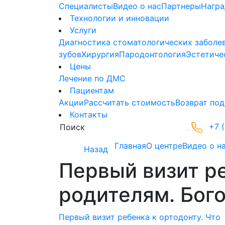
Специалисты
Видео о нас
Партнеры
Нагр
Технологии и инновации
Услуги
Диагностика стоматологических заболе
зубов
Хирургия
Пародонтология
Эстетиче
Цены
Лечение по ДМС
Пациентам
Акции
Рассчитать стоимость
Возврат под
Контакты
+7 (
Главная
О центре
Видео о н
Назад
Первый визит ре
родителям. Бого
Первый визит ребенка к ортодонту. Что