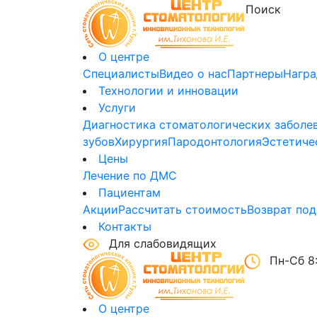
О центре
Специалисты
Видео о нас
Партнеры
Нагр
Технологии и инновации
Услуги
Диагностика стоматологических заболе
зубов
Хирургия
Пародонтология
Эстетиче
Цены
Лечение по ДМС
Пациентам
Акции
Рассчитать стоимость
Возврат под
Контакты
Для слабовидящих
Пн-Сб 8:
О центре