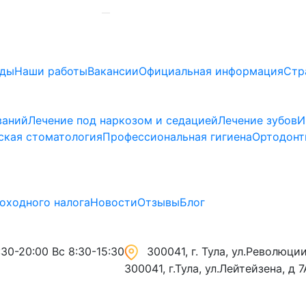
ады
Наши работы
Вакансии
Официальная информация
Стр
ваний
Лечение под наркозом и седацией
Лечение зубов
И
ская стоматология
Профессиональная гигиена
Ортодонт
оходного налога
Новости
Отзывы
Блог
30-20:00 Вс 8:30-15:30
300041, г. Тула, ул.Революции,
300041, г.Тула, ул.Лейтейзена, д 7