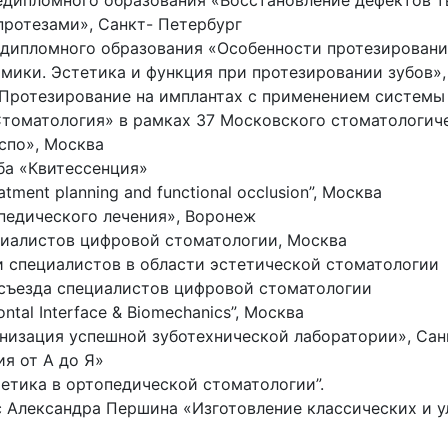
едипломного образования «Восстановление дефектов т
ротезами», Санкт- Петербург
едипломного образования «Особенности протезирования
амики. Эстетика и функция при протезировании зубов»
 «Протезирование на имплантах с применением системы 
 Стоматология» в рамках 37 Московского стоматолог
спо», Москва
ба «Квитессенция»
reatment planning and functional occlusion”, Москва
педического лечения», Воронеж
ециалистов цифровой стоматологии, Москва
и специалистов в области эстетической стоматологии
 съезда специалистов цифровой стоматологии
dontal Interface & Biomechanics”, Москва
анизация успешной зуботехнической лаборатории», Сан
я от А до Я»
стетика в ортопедической стоматологии”.
с Александра Першина «Изготовление классических и у