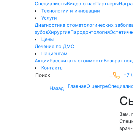
Специалисты
Видео о нас
Партнеры
Нагр
Технологии и инновации
Услуги
Диагностика стоматологических заболе
зубов
Хирургия
Пародонтология
Эстетиче
Цены
Лечение по ДМС
Пациентам
Акции
Рассчитать стоимость
Возврат под
Контакты
+7 (
Главная
О центре
Специали
Назад
С
Зам. 
Спец
врач-