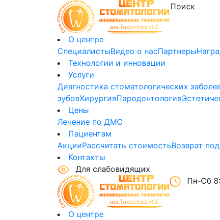
О центре
Специалисты
Видео о нас
Партнеры
Нагр
Технологии и инновации
Услуги
Диагностика стоматологических заболе
зубов
Хирургия
Пародонтология
Эстетиче
Цены
Лечение по ДМС
Пациентам
Акции
Рассчитать стоимость
Возврат под
Контакты
Для слабовидящих
Пн-Сб 8:
О центре