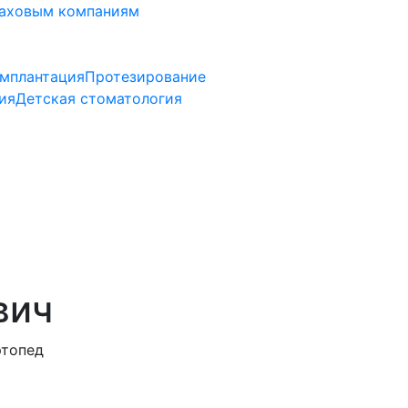
аховым компаниям
мплантация
Протезирование
ия
Детская стоматология
вич
ртопед