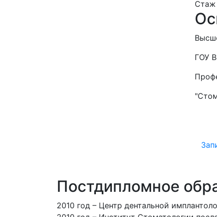
Стаж 
Ос
Высше
ГОУ В
Профе
"Стом
Зап
Постдипломное обр
2010 год – Центр дентальной импланто