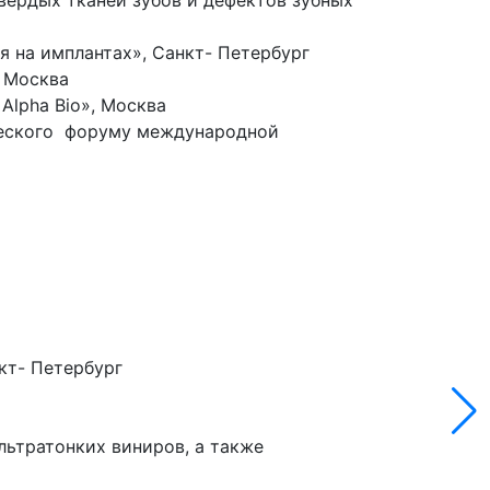
вердых тканей зубов и дефектов зубных
 на имплантах», Санкт- Петербург
, Москва
Alpha Bio», Москва
ического форуму международной
кт- Петербург
льтратонких виниров, а также