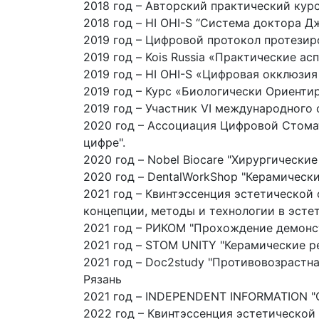
2018 год – Авторский практический кур
2018 год – HI OHI-S “Система доктора Д
2019 год – Цифровой протокол протезир
2019 год – Kois Russia «Практические а
2019 год – HI OHI-S «Цифровая окклюзия
2019 год – Курс «Биологически Ориентир
2019 год – Участник VI международного
2020 год – Ассоциация Цифровой Стомат
цифре".
2020 год – Nobel Biocare "Хирургически
2020 год – DentalWorkShop "Керамическ
2021 год – Квинтэссенция эстетическо
концепции, методы и технологии в эсте
2021 год – РИКОМ "Прохождение демонс
2021 год – STOM UNITY "Керамические ре
2021 год – Doc2study "Противовозрастн
Рязань
2021 год – INDEPENDENT INFORMATION "
2022 год – Квинтэссенция эстетическо