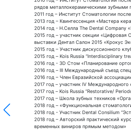
2010 год – Институт Стоматологии посл
рядов металлокерамическими зубными п
2011 год – Институт Стоматологии посл
2013 год – Квинтессенция «Мастера кер
2014 год - Н.Селла The Dental Company
2015 год – участник секции «Цифровая
выставки Дентал Салон 2015 «Крокус Эк
2015 год – Участник дискуссионного клу
2015 год – Kois Russia “Interdisciplinary t
2016 год - 3D Стом «Планирование орто
2016 год – III Международный съезд сп
2016 год – Член Евразийской ассоциаци
2017 год – участник IV Международного
2017 год – Kois Russia “Restorative/ Perio
2017 год – Школа зубных техников «Орг
2018 год – «Функциональная стоматологи
2018 год - Участник Dental Consilium “Э
2018 год – Авторский практический кур
временных виниров прямым методом»