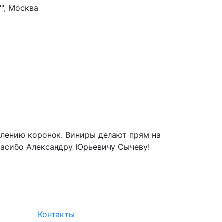
", Москва
Татьяна Рыжа
14 марта 2019
овлению коронок. Виниры делают прям на
Выражаю огро
Спасибо Александру Юрьевичу Сычеву!
проделанную р
целей и процв
А также, хоче
Контакты