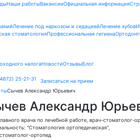
ады
Наши работы
Вакансии
Официальная информация
Стр
ваний
Лечение под наркозом и седацией
Лечение зубов
И
ская стоматология
Профессиональная гигиена
Ортодонт
оходного налога
Новости
Отзывы
Блог
4872) 25-21-31
Записаться на прием
сты
Сычев Александр Юрьевич
ычев Александр Юрье
главного врача по лечебной работе, врач-стоматолог-о
иальность:
"Стоматология ортопедическая",
стоматолог-ортопед