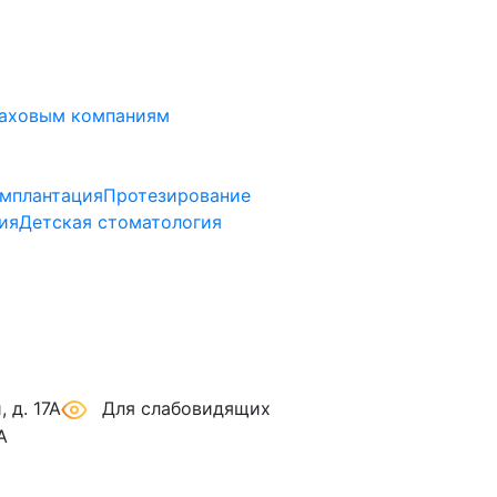
аховым компаниям
мплантация
Протезирование
ия
Детская стоматология
 д. 17А
Для слабовидящих
А