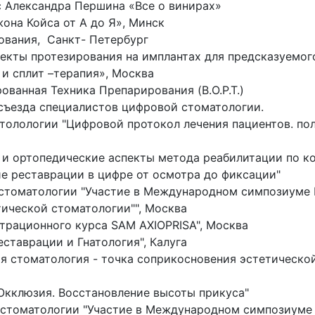
с Александра Першина «Все о винирах»
жона Койса от А до Я», Минск
ования, Санкт- Петербург
спекты протезирования на имплантах для предсказуемог
 и сплит –терапия», Москва
ованная Техника Препарирования (B.O.P.T.)
 съезда специалистов цифровой стоматологии.
олологии "Цифровой протокол лечения пациентов. пол
е и ортопедические аспекты метода реабилитации по ко
ие реставрации в цифре от осмотра до фиксации"
й стоматологии "Участие в Международном симпозиуме 
тической стоматологии"", Москва
трационного курса SAM AXIOPRISA", Москва
ставрации и Гнатология", Калуга
ая стоматология - точка соприкосновения эстетическо
Окклюзия. Восстановление высоты прикуса"
й стоматологии "Участие в Международном симпозиуме