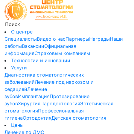
О центре
Специалисты
Видео о нас
Партнеры
Награды
Наши
работы
Вакансии
Официальная
информация
Страховым компаниям
Технологии и инновации
Услуги
Диагностика стоматологических
заболеваний
Лечение под наркозом и
седацией
Лечение
зубов
Имплантация
Протезирование
зубов
Хирургия
Пародонтология
Эстетическая
стоматология
Профессиональная
гигиена
Ортодонтия
Детская стоматология
Цены
Лечение по ДМС