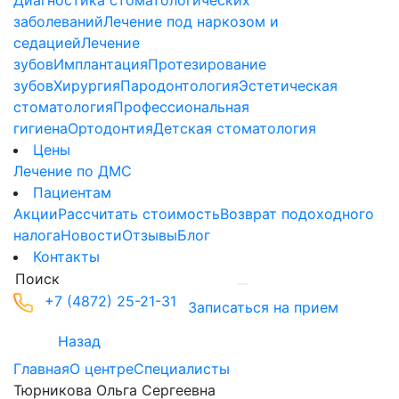
Диагностика стоматологических
заболеваний
Лечение под наркозом и
седацией
Лечение
зубов
Имплантация
Протезирование
зубов
Хирургия
Пародонтология
Эстетическая
стоматология
Профессиональная
гигиена
Ортодонтия
Детская стоматология
Цены
Лечение по ДМС
Пациентам
Акции
Рассчитать стоимость
Возврат подоходного
налога
Новости
Отзывы
Блог
Контакты
+7 (4872) 25-21-31
Записаться на прием
Назад
Главная
О центре
Специалисты
Тюрникова Ольга Сергеевна