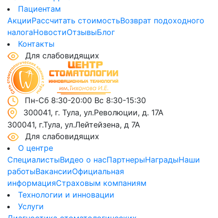
Пациентам
Акции
Рассчитать стоимость
Возврат подоходного
налога
Новости
Отзывы
Блог
Контакты
Для слабовидящих
Пн-Сб 8:30-20:00 Вс 8:30-15:30
300041, г. Тула, ул.Революции, д. 17А
300041, г.Тула, ул.Лейтейзена, д 7А
Для слабовидящих
О центре
Специалисты
Видео о нас
Партнеры
Награды
Наши
работы
Вакансии
Официальная
информация
Страховым компаниям
Технологии и инновации
Услуги