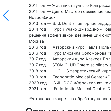
2011 год — Участник научного Конгресс
2011 год — Денто Мастер повышение кв
Новосибирск
2013 год — S.T.I. Dent «Повторное эндо
2014 год — Курс Лучано Джардино «Нов
решения эффективной дезинфекции сист
Москва
2016 год — Авторский курс Павла Пола 
2016 год — Курс Михаила Соломонова «Bi
2017 год — Авторский курс Алексея Бо
2017 год — STOM.CLUD “Interdisciplinary a
2018 год — HI OHI-S теоретический курс 
2019 год — Endodontic Medical Center «Or
2020 год — SKILLDOC «Эффективная ком
2021 год — Endodontic Medical Centre. Dr.So
*Установлен запрет на обработку персо