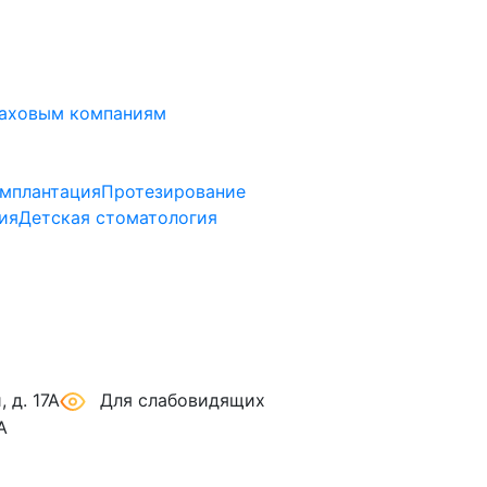
аховым компаниям
мплантация
Протезирование
ия
Детская стоматология
 д. 17А
Для слабовидящих
А