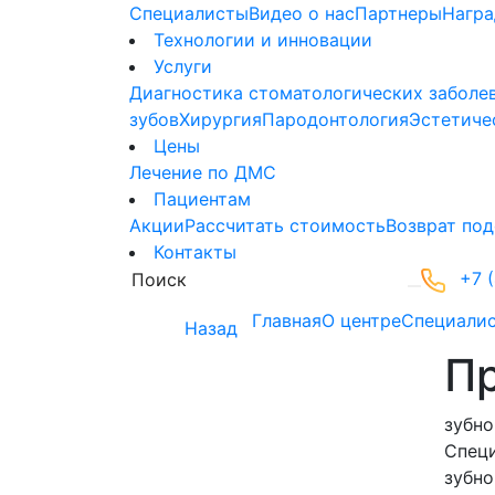
Специалисты
Видео о нас
Партнеры
Нагр
Технологии и инновации
Услуги
Диагностика стоматологических заболе
зубов
Хирургия
Пародонтология
Эстетиче
Цены
Лечение по ДМС
Пациентам
Акции
Рассчитать стоимость
Возврат под
Контакты
+7 (
Главная
О центре
Специали
Назад
Пр
зубно
Спец
зубно