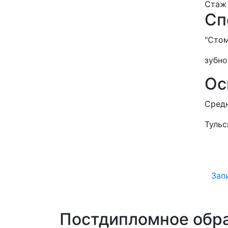
Стаж 
Сп
"Стом
зубно
Ос
Средн
Тульс
Зап
Постдипломное обр