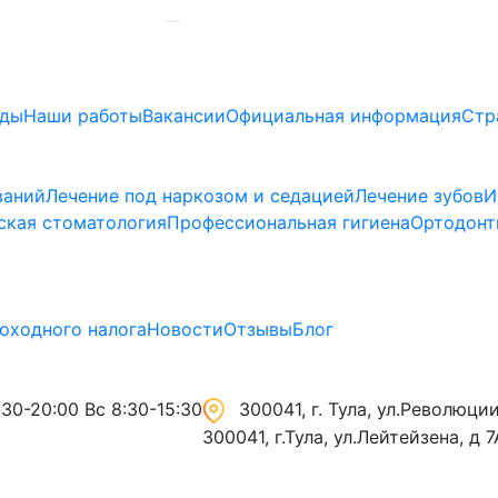
ады
Наши работы
Вакансии
Официальная информация
Стр
ваний
Лечение под наркозом и седацией
Лечение зубов
И
ская стоматология
Профессиональная гигиена
Ортодонт
оходного налога
Новости
Отзывы
Блог
30-20:00 Вс 8:30-15:30
300041, г. Тула, ул.Революции,
300041, г.Тула, ул.Лейтейзена, д 7