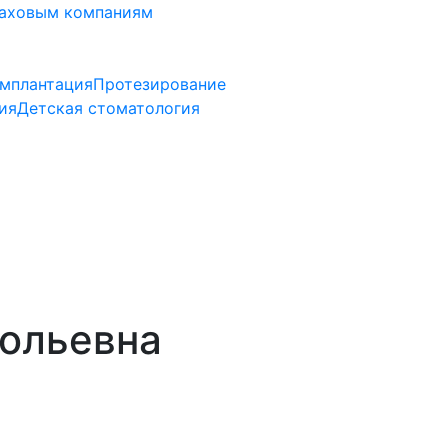
аховым компаниям
мплантация
Протезирование
ия
Детская стоматология
тольевна