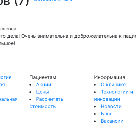
в (7)
льевна
го дела! Очень внимательна и доброжелательна к паци
льшое!
огия
Пациентам
Информация
ая
Акции
О клинике
Цены
Технологии и
нальная
Рассчитать
инновации
стоимость
Новости
я
Блог
Вакансии