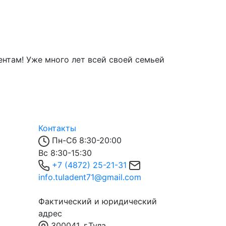
Татьяна С.
8 мая 2023
Лечащий врач
ентам! Уже много лет всей своей семьей
Я в восторге 
Контакты
Пн-Сб 8:30-20:00
Вс 8:30-15:30
+7 (4872) 25-21-31
info.tuladent71@gmail.com
Фактический и юридический
адрес
300041, г.Тула,