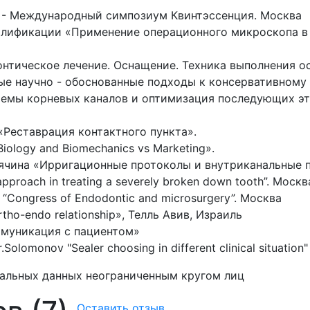
а - Международный симпозиум Квинтэссенция. Москва
алификации «Применение операционного микроскопа в 
донтическое лечение. Оснащение. Техника выполнения 
ые научно - обоснованные подходы к консервативному
емы корневых каналов и оптимизация последующих эт
«Реставрация контактного пункта».
ology and Biomechanics vs Marketing».
лячина «Ирригационные протоколы и внутриканальные 
pproach in treating a severely broken down tooth”. Москв
“Congress of Endodontic and microsurgery”. Москва
tho-endo relationship», Телль Авив, Израиль
муникация с пациентом»
lomonov "Sealer choosing in different clinical situation" Is
нальных данных неограниченным кругом лиц
Оставить отзыв