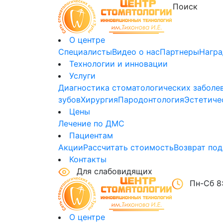
О центре
Специалисты
Видео о нас
Партнеры
Нагр
Технологии и инновации
Услуги
Диагностика стоматологических заболе
зубов
Хирургия
Пародонтология
Эстетиче
Цены
Лечение по ДМС
Пациентам
Акции
Рассчитать стоимость
Возврат под
Контакты
Для слабовидящих
Пн-Сб 8:
О центре