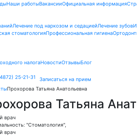
ады
Наши работы
Вакансии
Официальная информация
Стр
ваний
Лечение под наркозом и седацией
Лечение зубов
И
ская стоматология
Профессиональная гигиена
Ортодонт
оходного налога
Новости
Отзывы
Блог
4872) 25-21-31
Записаться на прием
сты
Прохорова Татьяна Анатольевна
охорова Татьяна Ана
й врач
иальность:
"Стоматология",
й врач