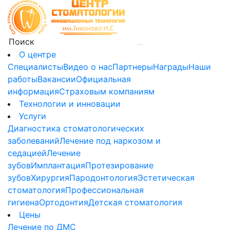
О центре
Специалисты
Видео о нас
Партнеры
Награды
Наши
работы
Вакансии
Официальная
информация
Страховым компаниям
Технологии и инновации
Услуги
Диагностика стоматологических
заболеваний
Лечение под наркозом и
седацией
Лечение
зубов
Имплантация
Протезирование
зубов
Хирургия
Пародонтология
Эстетическая
стоматология
Профессиональная
гигиена
Ортодонтия
Детская стоматология
Цены
Лечение по ДМС