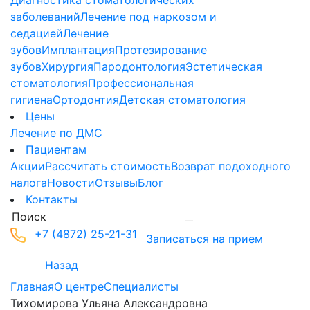
Диагностика стоматологических
заболеваний
Лечение под наркозом и
седацией
Лечение
зубов
Имплантация
Протезирование
зубов
Хирургия
Пародонтология
Эстетическая
стоматология
Профессиональная
гигиена
Ортодонтия
Детская стоматология
Цены
Лечение по ДМС
Пациентам
Акции
Рассчитать стоимость
Возврат подоходного
налога
Новости
Отзывы
Блог
Контакты
+7 (4872) 25-21-31
Записаться на прием
Назад
Главная
О центре
Специалисты
Тихомирова Ульяна Александровна