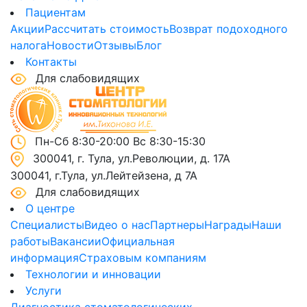
Пациентам
Акции
Рассчитать стоимость
Возврат подоходного
налога
Новости
Отзывы
Блог
Контакты
Для слабовидящих
Пн-Сб 8:30-20:00 Вс 8:30-15:30
300041, г. Тула, ул.Революции, д. 17А
300041, г.Тула, ул.Лейтейзена, д 7А
Для слабовидящих
О центре
Специалисты
Видео о нас
Партнеры
Награды
Наши
работы
Вакансии
Официальная
информация
Страховым компаниям
Технологии и инновации
Услуги