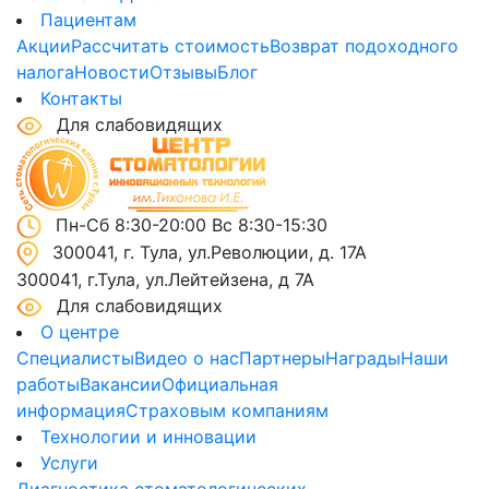
Пациентам
Акции
Рассчитать стоимость
Возврат подоходного
налога
Новости
Отзывы
Блог
Контакты
Для слабовидящих
Пн-Сб 8:30-20:00 Вс 8:30-15:30
300041, г. Тула, ул.Революции, д. 17А
300041, г.Тула, ул.Лейтейзена, д 7А
Для слабовидящих
О центре
Специалисты
Видео о нас
Партнеры
Награды
Наши
работы
Вакансии
Официальная
информация
Страховым компаниям
Технологии и инновации
Услуги