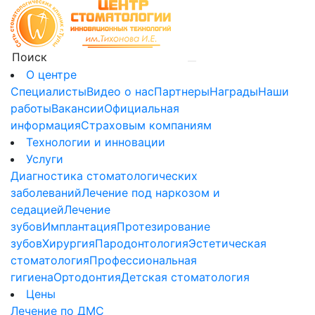
О центре
Специалисты
Видео о нас
Партнеры
Награды
Наши
работы
Вакансии
Официальная
информация
Страховым компаниям
Технологии и инновации
Услуги
Диагностика стоматологических
заболеваний
Лечение под наркозом и
седацией
Лечение
зубов
Имплантация
Протезирование
зубов
Хирургия
Пародонтология
Эстетическая
стоматология
Профессиональная
гигиена
Ортодонтия
Детская стоматология
Цены
Лечение по ДМС