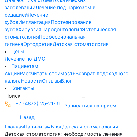
Диагностика стоматологических
заболеваний
Лечение под наркозом и
седацией
Лечение
зубов
Имплантация
Протезирование
зубов
Хирургия
Пародонтология
Эстетическая
стоматология
Профессиональная
гигиена
Ортодонтия
Детская стоматология
Цены
Лечение по ДМС
Пациентам
Акции
Рассчитать стоимость
Возврат подоходного
налога
Новости
Отзывы
Блог
Контакты
+7 (4872) 25-21-31
Записаться на прием
Назад
Главная
Пациентам
Блог
Детская стоматология
Детская стоматология: необходимость лечения