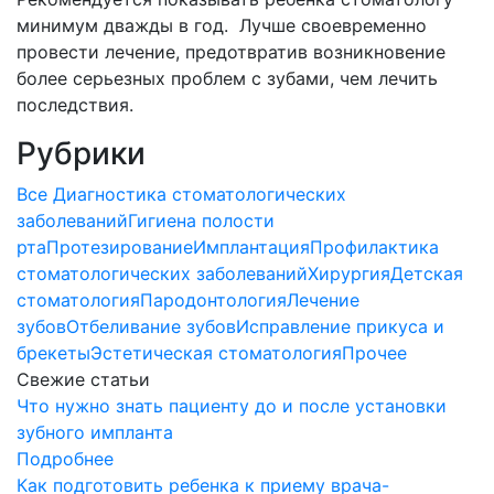
минимум дважды в год. Лучше своевременно
провести лечение, предотвратив возникновение
более серьезных проблем с зубами, чем лечить
последствия.
Рубрики
Все
Диагностика стоматологических
заболеваний
Гигиена полости
рта
Протезирование
Имплантация
Профилактика
стоматологических заболеваний
Хирургия
Детская
стоматология
Пародонтология
Лечение
зубов
Отбеливание зубов
Исправление прикуса и
брекеты
Эстетическая стоматология
Прочее
Свежие статьи
Что нужно знать пациенту до и после установки
зубного импланта
Подробнее
Как подготовить ребенка к приему врача-