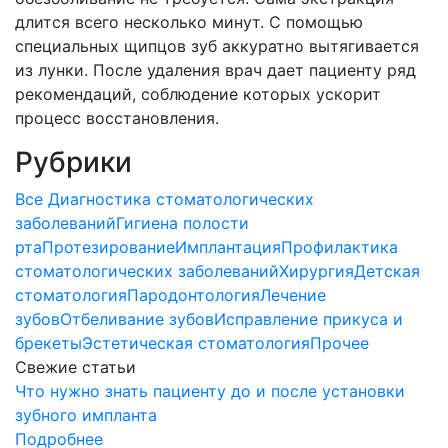
длится всего несколько минут. С помощью
специальных щипцов зуб аккуратно вытягивается
из лунки. После удаления врач дает пациенту ряд
рекомендаций, соблюдение которых ускорит
процесс восстановления.
Рубрики
Все
Диагностика стоматологических
заболеваний
Гигиена полости
рта
Протезирование
Имплантация
Профилактика
стоматологических заболеваний
Хирургия
Детская
стоматология
Пародонтология
Лечение
зубов
Отбеливание зубов
Исправление прикуса и
брекеты
Эстетическая стоматология
Прочее
Свежие статьи
Что нужно знать пациенту до и после установки
зубного импланта
Подробнее