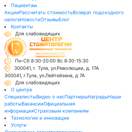
Пациентам
Акции
Рассчитать стоимость
Возврат подоходного
налога
Новости
Отзывы
Блог
Контакты
Для слабовидящих
Пн-Сб 8:30-20:00 Вс 8:30-15:30
300041, г. Тула, ул.Революции, д. 17А
300041, г.Тула, ул.Лейтейзена, д 7А
Для слабовидящих
О центре
Специалисты
Видео о нас
Партнеры
Награды
Наши
работы
Вакансии
Официальная
информация
Страховым компаниям
Технологии и инновации
Услуги