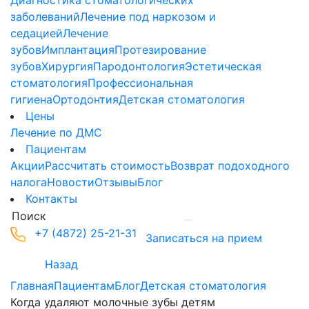
Диагностика стоматологических
заболеваний
Лечение под наркозом и
седацией
Лечение
зубов
Имплантация
Протезирование
зубов
Хирургия
Пародонтология
Эстетическая
стоматология
Профессиональная
гигиена
Ортодонтия
Детская стоматология
Цены
Лечение по ДМС
Пациентам
Акции
Рассчитать стоимость
Возврат подоходного
налога
Новости
Отзывы
Блог
Контакты
+7 (4872) 25-21-31
Записаться на прием
Назад
Главная
Пациентам
Блог
Детская стоматология
Когда удаляют молочные зубы детям