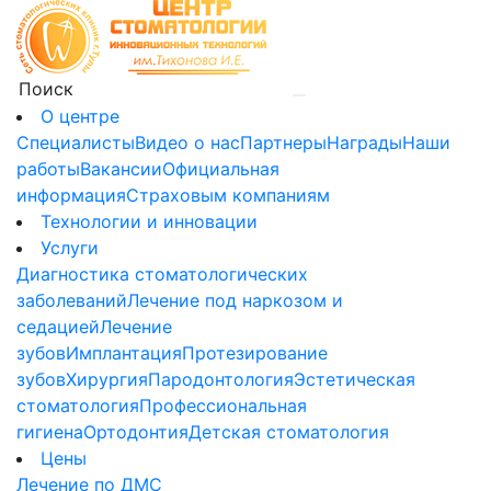
О центре
Специалисты
Видео о нас
Партнеры
Награды
Наши
работы
Вакансии
Официальная
информация
Страховым компаниям
Технологии и инновации
Услуги
Диагностика стоматологических
заболеваний
Лечение под наркозом и
седацией
Лечение
зубов
Имплантация
Протезирование
зубов
Хирургия
Пародонтология
Эстетическая
стоматология
Профессиональная
гигиена
Ортодонтия
Детская стоматология
Цены
Лечение по ДМС