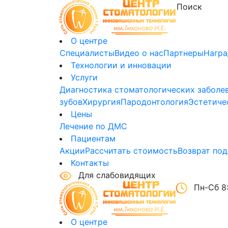
О центре
Специалисты
Видео о нас
Партнеры
Нагр
Технологии и инновации
Услуги
Диагностика стоматологических заболе
зубов
Хирургия
Пародонтология
Эстетиче
Цены
Лечение по ДМС
Пациентам
Акции
Рассчитать стоимость
Возврат под
Контакты
Для слабовидящих
Пн-Сб 8:
О центре