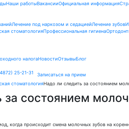
ады
Наши работы
Вакансии
Официальная информация
Стр
ваний
Лечение под наркозом и седацией
Лечение зубов
И
ская стоматология
Профессиональная гигиена
Ортодонт
оходного налога
Новости
Отзывы
Блог
4872) 25-21-31
Записаться на прием
ская стоматология
Надо ли следить за состоянием мол
 за состоянием молоч
иод, когда происходит смена молочных зубов на корен