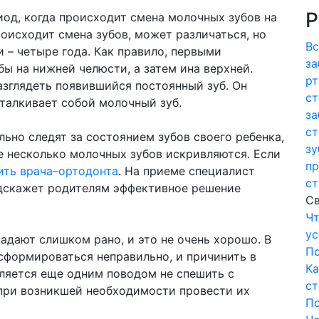
Р
иод, когда происходит смена молочных зубов на
роисходит смена зубов, может различаться, но
Вс
и – четыре года. Как правило, первыми
за
ы на нижней челюсти, а затем ина верхней.
рт
зглядеть появившийся постоянный зуб. Он
ст
ыталкивает собой молочный зуб.
за
ст
ьно следят за состоянием зубов своего ребенка,
зу
е несколько молочных зубов искривляются. Если
пр
ить врача–ортодонта
. На приеме специалист
ст
одскажет родителям эффективное решение
Св
Чт
ус
адают слишком рано, и это не очень хорошо. В
П
сформироваться неправильно, и причинить в
Ка
ляется еще одним поводом не спешить с
ст
 при возникшей необходимости провести их
П