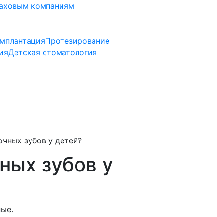
аховым компаниям
мплантация
Протезирование
ия
Детская стоматология
очных зубов у детей?
ных зубов у
ные.