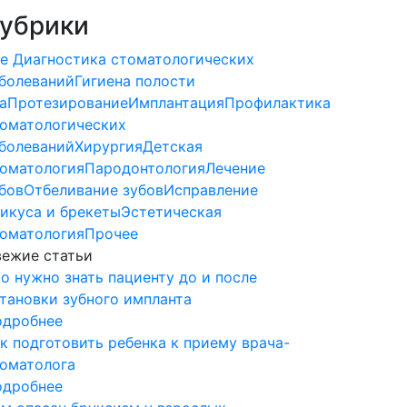
убрики
е
Диагностика стоматологических
болеваний
Гигиена полости
а
Протезирование
Имплантация
Профилактика
оматологических
болеваний
Хирургия
Детская
оматология
Пародонтология
Лечение
бов
Отбеливание зубов
Исправление
икуса и брекеты
Эстетическая
оматология
Прочее
ежие статьи
о нужно знать пациенту до и после
тановки зубного импланта
одробнее
к подготовить ребенка к приему врача-
оматолога
одробнее