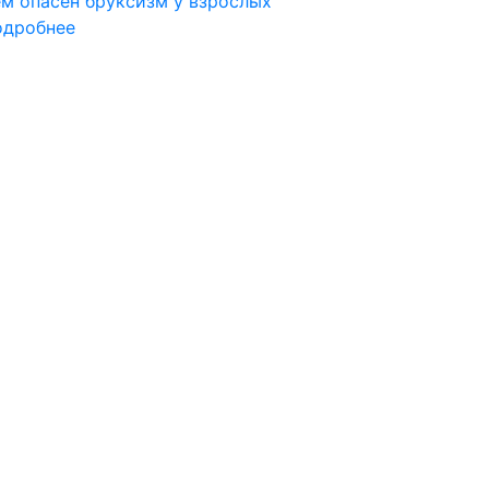
м опасен бруксизм у взрослых
одробнее