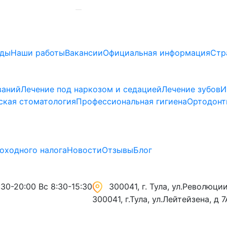
ады
Наши работы
Вакансии
Официальная информация
Стр
ваний
Лечение под наркозом и седацией
Лечение зубов
И
ская стоматология
Профессиональная гигиена
Ортодонт
оходного налога
Новости
Отзывы
Блог
30-20:00 Вс 8:30-15:30
300041, г. Тула, ул.Революции,
300041, г.Тула, ул.Лейтейзена, д 7