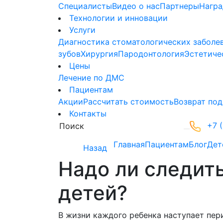
Специалисты
Видео о нас
Партнеры
Нагр
Технологии и инновации
Услуги
Диагностика стоматологических заболе
зубов
Хирургия
Пародонтология
Эстетиче
Цены
Лечение по ДМС
Пациентам
Акции
Рассчитать стоимость
Возврат под
Контакты
+7 (
Главная
Пациентам
Блог
Дет
Назад
Надо ли следить
детей?
В жизни каждого ребенка наступает пер