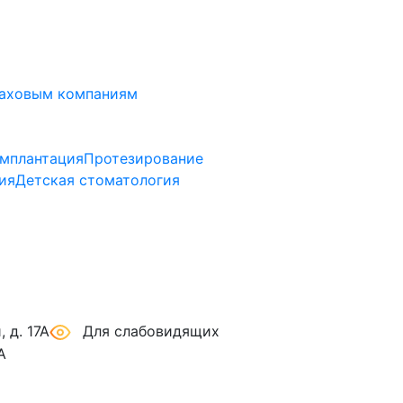
аховым компаниям
мплантация
Протезирование
ия
Детская стоматология
 д. 17А
Для слабовидящих
А