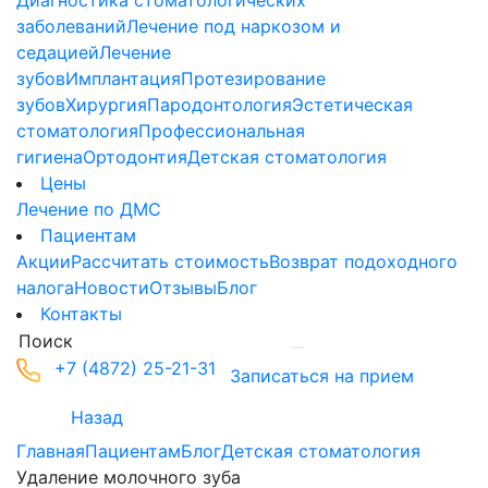
Диагностика стоматологических
заболеваний
Лечение под наркозом и
седацией
Лечение
зубов
Имплантация
Протезирование
зубов
Хирургия
Пародонтология
Эстетическая
стоматология
Профессиональная
гигиена
Ортодонтия
Детская стоматология
Цены
Лечение по ДМС
Пациентам
Акции
Рассчитать стоимость
Возврат подоходного
налога
Новости
Отзывы
Блог
Контакты
+7 (4872) 25-21-31
Записаться на прием
Назад
Главная
Пациентам
Блог
Детская стоматология
Удаление молочного зуба