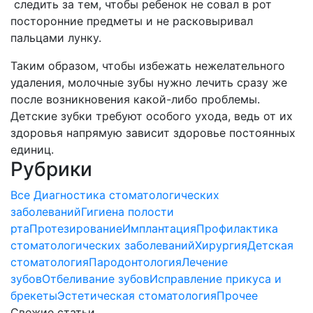
следить за тем, чтобы ребенок не совал в рот
посторонние предметы и не расковыривал
пальцами лунку.
Таким образом, чтобы избежать нежелательного
удаления, молочные зубы нужно лечить сразу же
после возникновения какой-либо проблемы.
Детские зубки требуют особого ухода, ведь от их
здоровья напрямую зависит здоровье постоянных
единиц.
Рубрики
Все
Диагностика стоматологических
заболеваний
Гигиена полости
рта
Протезирование
Имплантация
Профилактика
стоматологических заболеваний
Хирургия
Детская
стоматология
Пародонтология
Лечение
зубов
Отбеливание зубов
Исправление прикуса и
брекеты
Эстетическая стоматология
Прочее
Свежие статьи