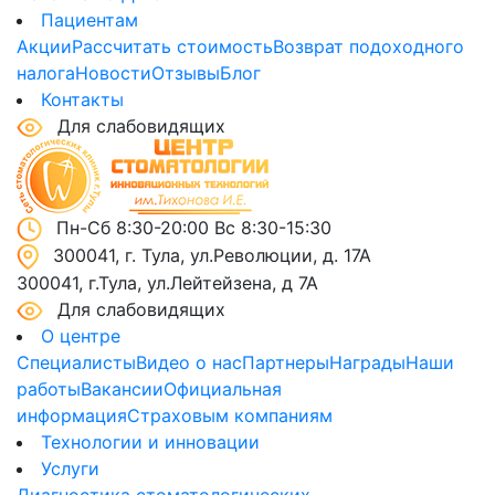
Пациентам
Акции
Рассчитать стоимость
Возврат подоходного
налога
Новости
Отзывы
Блог
Контакты
Для слабовидящих
Пн-Сб 8:30-20:00 Вс 8:30-15:30
300041, г. Тула, ул.Революции, д. 17А
300041, г.Тула, ул.Лейтейзена, д 7А
Для слабовидящих
О центре
Специалисты
Видео о нас
Партнеры
Награды
Наши
работы
Вакансии
Официальная
информация
Страховым компаниям
Технологии и инновации
Услуги