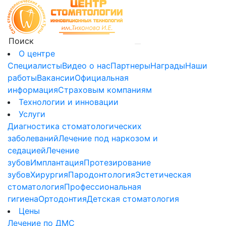
О центре
Специалисты
Видео о нас
Партнеры
Награды
Наши
работы
Вакансии
Официальная
информация
Страховым компаниям
Технологии и инновации
Услуги
Диагностика стоматологических
заболеваний
Лечение под наркозом и
седацией
Лечение
зубов
Имплантация
Протезирование
зубов
Хирургия
Пародонтология
Эстетическая
стоматология
Профессиональная
гигиена
Ортодонтия
Детская стоматология
Цены
Лечение по ДМС