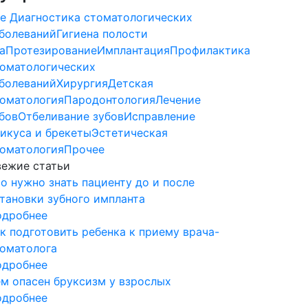
е
Диагностика стоматологических
болеваний
Гигиена полости
а
Протезирование
Имплантация
Профилактика
оматологических
болеваний
Хирургия
Детская
оматология
Пародонтология
Лечение
бов
Отбеливание зубов
Исправление
икуса и брекеты
Эстетическая
оматология
Прочее
ежие статьи
о нужно знать пациенту до и после
тановки зубного импланта
одробнее
к подготовить ребенка к приему врача-
оматолога
одробнее
м опасен бруксизм у взрослых
одробнее