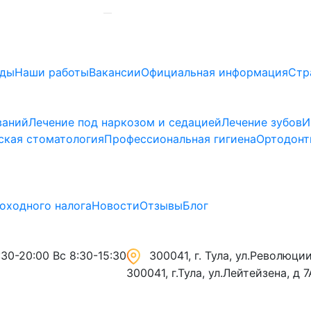
ады
Наши работы
Вакансии
Официальная информация
Стр
ваний
Лечение под наркозом и седацией
Лечение зубов
И
ская стоматология
Профессиональная гигиена
Ортодонт
оходного налога
Новости
Отзывы
Блог
30-20:00 Вс 8:30-15:30
300041, г. Тула, ул.Революции,
300041, г.Тула, ул.Лейтейзена, д 7