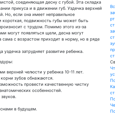
изистой, соединяющая десну с губой. Эта складка
Вс
ании прикуса и в движении губ. Уздечка верхней
за
й. Но, если она имеет неправильное
рт
и короткая, подвижность губы может быть
ст
произносит с трудом. Помимо этого из-за
за
ми могут появляться щели, десна могут
ст
а сама с возрастом приходит в норму, но в ряде
зу
пр
а уздечка затрудняет развитие ребенка.
ст
едуры:
Св
Чт
 верхней челюсти у ребенка 10-11 лет.
ус
 корни зубов обнажаются.
П
озможность провести качественную чистку
Ка
анатомических особенностей.
ст
звуков.
П
Че
снами в будущем.
П