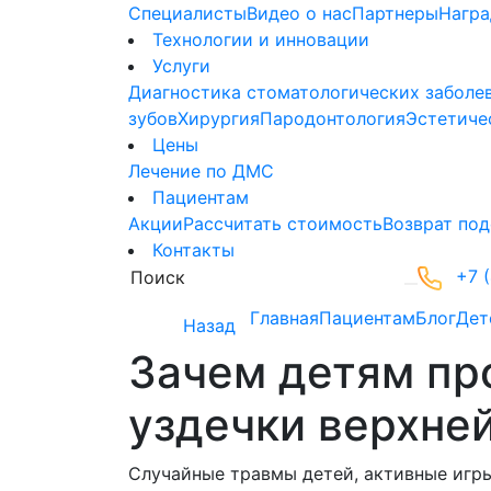
Специалисты
Видео о нас
Партнеры
Нагр
Технологии и инновации
Услуги
Диагностика стоматологических заболе
зубов
Хирургия
Пародонтология
Эстетиче
Цены
Лечение по ДМС
Пациентам
Акции
Рассчитать стоимость
Возврат под
Контакты
+7 (
Главная
Пациентам
Блог
Дет
Назад
Зачем детям пр
уздечки верхне
Случайные травмы детей, активные игр