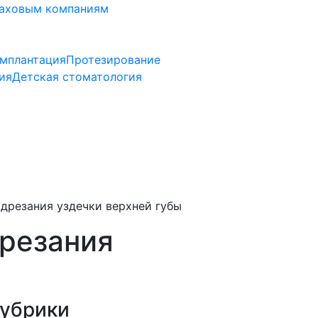
аховым компаниям
мплантация
Протезирование
ия
Детская стоматология
дрезания уздечки верхней губы
резания
убрики