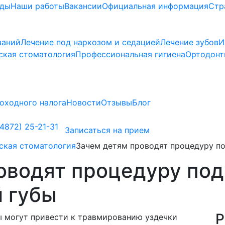
ады
Наши работы
Вакансии
Официальная информация
Стр
ваний
Лечение под наркозом и седацией
Лечение зубов
И
ская стоматология
Профессиональная гигиена
Ортодонт
оходного налога
Новости
Отзывы
Блог
4872) 25-21-31
Записаться на прием
ская стоматология
Зачем детям проводят процедуру по
оводят процедуру под
й губы
Р
ы могут привести к травмированию уздечки