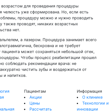
м возрастом для проведения процедуры
мя челюсть уже сформирована. Но, если есть
роблемы, процедуру можно и нужно проводить
ру также проводят, никаких возрастных
ьства нет.
альпелем, а лазером. Процедура занимает всего
алотравматична, бескровна и не требует
 пациента может сохраняться небольшой отек,
процедуры. Чтобы процесс реабилитации прошел
но соблюдать рекомендации врача: не
аккуратно чистить зубы и воздержаться от
ы и напитков.
огия
Пациентам
Информация
ая
Акции
О клинике
Цены
Технологии и
нальная
Рассчитать
инновации