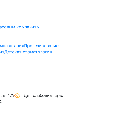
аховым компаниям
мплантация
Протезирование
ия
Детская стоматология
 д. 17А
Для слабовидящих
А