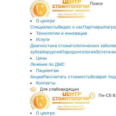
О центре
Специалисты
Видео о нас
Партнеры
Нагр
Технологии и инновации
Услуги
Диагностика стоматологических заболе
зубов
Хирургия
Пародонтология
Эстетиче
Цены
Лечение по ДМС
Пациентам
Акции
Рассчитать стоимость
Возврат под
Контакты
Для слабовидящих
Пн-Сб 8:
О центре