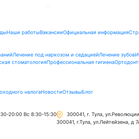
ады
Наши работы
Вакансии
Официальная информация
Стр
ваний
Лечение под наркозом и седацией
Лечение зубов
И
ская стоматология
Профессиональная гигиена
Ортодонт
оходного налога
Новости
Отзывы
Блог
30-20:00 Вс 8:30-15:30
300041, г. Тула, ул.Революции,
300041, г.Тула, ул.Лейтейзена, д 7