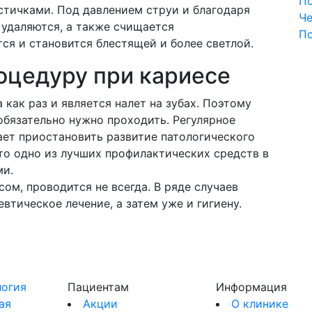
П
стичками. Под давлением струи и благодаря
Че
 удаляются, а также счищается
П
ся и становится блестящей и более светлой.
оцедуру при кариесе
как раз и является налет на зубах. Поэтому
обязательно нужно проходить. Регулярное
ет приостановить развитие патологического
то одно из лучших профилактических средств в
ми.
ом, проводится не всегда. В ряде случаев
втическое лечение, а затем уже и гигиену.
огия
Пациентам
Информация
ая
Акции
О клинике