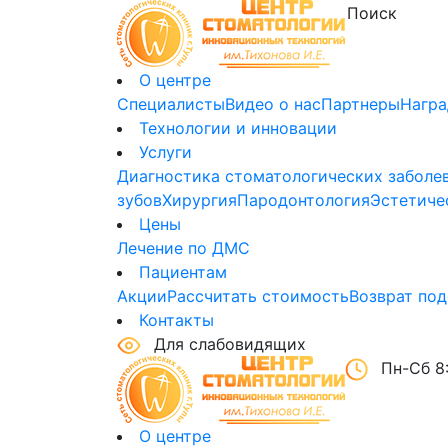
О центре
Специалисты
Видео о нас
Партнеры
Нагр
Технологии и инновации
Услуги
Диагностика стоматологических заболе
зубов
Хирургия
Пародонтология
Эстетиче
Цены
Лечение по ДМС
Пациентам
Акции
Рассчитать стоимость
Возврат под
Контакты
Для слабовидящих
Пн-Сб 8:
О центре