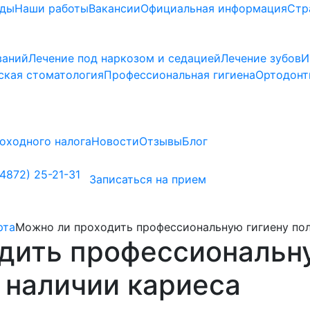
ады
Наши работы
Вакансии
Официальная информация
Стр
ваний
Лечение под наркозом и седацией
Лечение зубов
И
ская стоматология
Профессиональная гигиена
Ортодонт
оходного налога
Новости
Отзывы
Блог
4872) 25-21-31
Записаться на прием
рта
Можно ли проходить профессиональную гигиену пол
дить профессиональн
 наличии кариеса