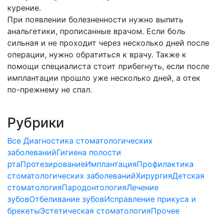
курение.
При появлении болезненности нужно выпить
анальгетики, прописанные врачом. Если боль
сильная и не проходит через несколько дней после
операции, нужно обратиться к врачу. Также к
помощи специалиста стоит прибегнуть, если после
имплантации прошло уже несколько дней, а отек
по-прежнему не спал.
Рубрики
Все
Диагностика стоматологических
заболеваний
Гигиена полости
рта
Протезирование
Имплантация
Профилактика
стоматологических заболеваний
Хирургия
Детская
стоматология
Пародонтология
Лечение
зубов
Отбеливание зубов
Исправление прикуса и
брекеты
Эстетическая стоматология
Прочее