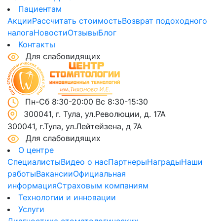
Пациентам
Акции
Рассчитать стоимость
Возврат подоходного
налога
Новости
Отзывы
Блог
Контакты
Для слабовидящих
Пн-Сб 8:30-20:00 Вс 8:30-15:30
300041, г. Тула, ул.Революции, д. 17А
300041, г.Тула, ул.Лейтейзена, д 7А
Для слабовидящих
О центре
Специалисты
Видео о нас
Партнеры
Награды
Наши
работы
Вакансии
Официальная
информация
Страховым компаниям
Технологии и инновации
Услуги