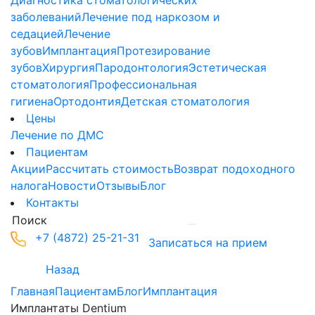
Диагностика стоматологических
заболеваний
Лечение под наркозом и
седацией
Лечение
зубов
Имплантация
Протезирование
зубов
Хирургия
Пародонтология
Эстетическая
стоматология
Профессиональная
гигиена
Ортодонтия
Детская стоматология
Цены
Лечение по ДМС
Пациентам
Акции
Рассчитать стоимость
Возврат подоходного
налога
Новости
Отзывы
Блог
Контакты
+7 (4872) 25-21-31
Записаться на прием
Назад
Главная
Пациентам
Блог
Имплантация
Имплантаты Dentium