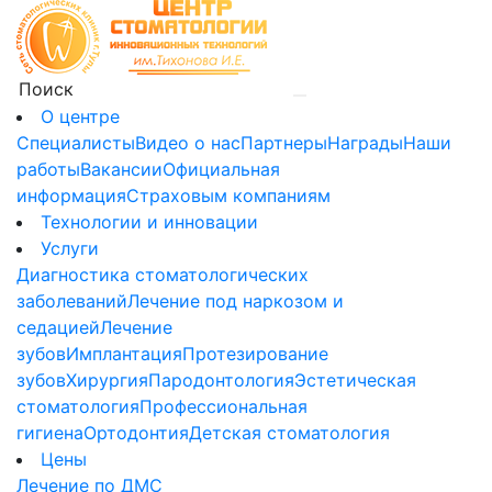
О центре
Специалисты
Видео о нас
Партнеры
Награды
Наши
работы
Вакансии
Официальная
информация
Страховым компаниям
Технологии и инновации
Услуги
Диагностика стоматологических
заболеваний
Лечение под наркозом и
седацией
Лечение
зубов
Имплантация
Протезирование
зубов
Хирургия
Пародонтология
Эстетическая
стоматология
Профессиональная
гигиена
Ортодонтия
Детская стоматология
Цены
Лечение по ДМС