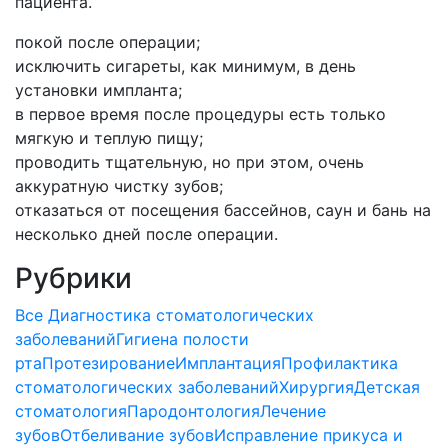
пациента.
покой после операции;
исключить сигареты, как минимум, в день
установки импланта;
в первое время после процедуры есть только
мягкую и теплую пищу;
проводить тщательную, но при этом, очень
аккуратную чистку зубов;
отказаться от посещения бассейнов, саун и бань на
несколько дней после операции.
Рубрики
Все
Диагностика стоматологических
заболеваний
Гигиена полости
рта
Протезирование
Имплантация
Профилактика
стоматологических заболеваний
Хирургия
Детская
стоматология
Пародонтология
Лечение
зубов
Отбеливание зубов
Исправление прикуса и