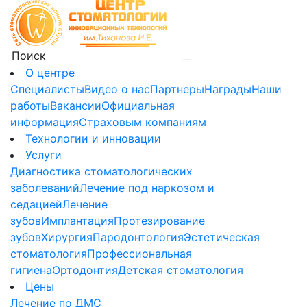
О центре
Специалисты
Видео о нас
Партнеры
Награды
Наши
работы
Вакансии
Официальная
информация
Страховым компаниям
Технологии и инновации
Услуги
Диагностика стоматологических
заболеваний
Лечение под наркозом и
седацией
Лечение
зубов
Имплантация
Протезирование
зубов
Хирургия
Пародонтология
Эстетическая
стоматология
Профессиональная
гигиена
Ортодонтия
Детская стоматология
Цены
Лечение по ДМС