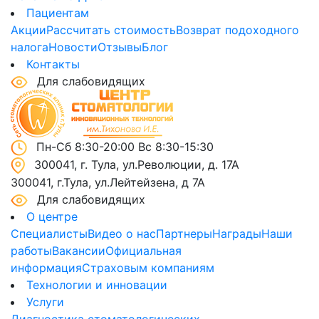
Пациентам
Акции
Рассчитать стоимость
Возврат подоходного
налога
Новости
Отзывы
Блог
Контакты
Для слабовидящих
Пн-Сб 8:30-20:00 Вс 8:30-15:30
300041, г. Тула, ул.Революции, д. 17А
300041, г.Тула, ул.Лейтейзена, д 7А
Для слабовидящих
О центре
Специалисты
Видео о нас
Партнеры
Награды
Наши
работы
Вакансии
Официальная
информация
Страховым компаниям
Технологии и инновации
Услуги