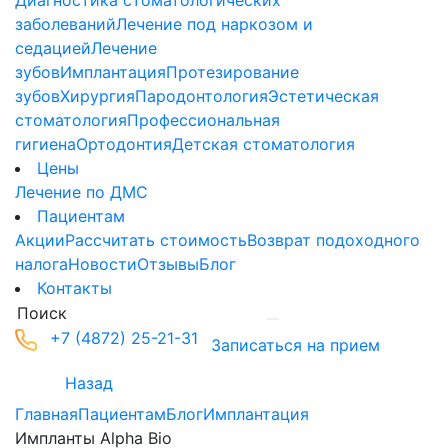
Диагностика стоматологических
заболеваний
Лечение под наркозом и
седацией
Лечение
зубов
Имплантация
Протезирование
зубов
Хирургия
Пародонтология
Эстетическая
стоматология
Профессиональная
гигиена
Ортодонтия
Детская стоматология
Цены
Лечение по ДМС
Пациентам
Акции
Рассчитать стоимость
Возврат подоходного
налога
Новости
Отзывы
Блог
Контакты
+7 (4872) 25-21-31
Записаться на прием
Назад
Главная
Пациентам
Блог
Имплантация
Импланты Alpha Bio