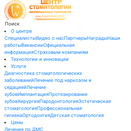
О центре
Специалисты
Видео о нас
Партнеры
Награды
Наши
работы
Вакансии
Официальная
информация
Страховым компаниям
Технологии и инновации
Услуги
Диагностика стоматологических
заболеваний
Лечение под наркозом и
седацией
Лечение
зубов
Имплантация
Протезирование
зубов
Хирургия
Пародонтология
Эстетическая
стоматология
Профессиональная
гигиена
Ортодонтия
Детская стоматология
Цены
Лечение по ДМС