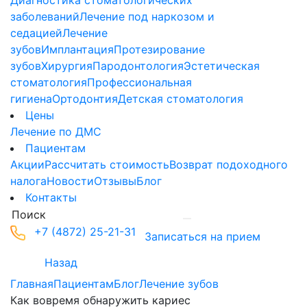
Диагностика стоматологических
заболеваний
Лечение под наркозом и
седацией
Лечение
зубов
Имплантация
Протезирование
зубов
Хирургия
Пародонтология
Эстетическая
стоматология
Профессиональная
гигиена
Ортодонтия
Детская стоматология
Цены
Лечение по ДМС
Пациентам
Акции
Рассчитать стоимость
Возврат подоходного
налога
Новости
Отзывы
Блог
Контакты
+7 (4872) 25-21-31
Записаться на прием
Назад
Главная
Пациентам
Блог
Лечение зубов
Как вовремя обнаружить кариес