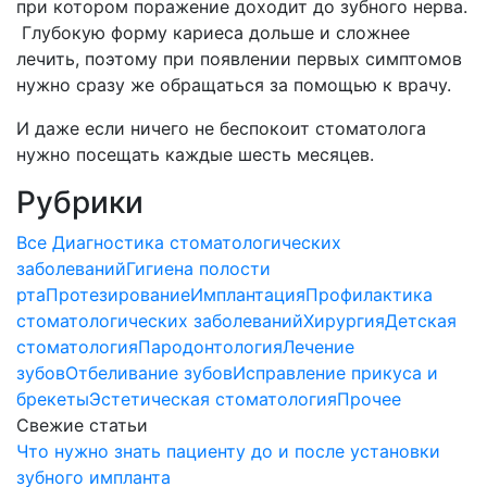
при котором поражение доходит до зубного нерва.
Глубокую форму кариеса дольше и сложнее
лечить, поэтому при появлении первых симптомов
нужно сразу же обращаться за помощью к врачу.
И даже если ничего не беспокоит стоматолога
нужно посещать каждые шесть месяцев.
Рубрики
Все
Диагностика стоматологических
заболеваний
Гигиена полости
рта
Протезирование
Имплантация
Профилактика
стоматологических заболеваний
Хирургия
Детская
стоматология
Пародонтология
Лечение
зубов
Отбеливание зубов
Исправление прикуса и
брекеты
Эстетическая стоматология
Прочее
Свежие статьи
Что нужно знать пациенту до и после установки
зубного импланта