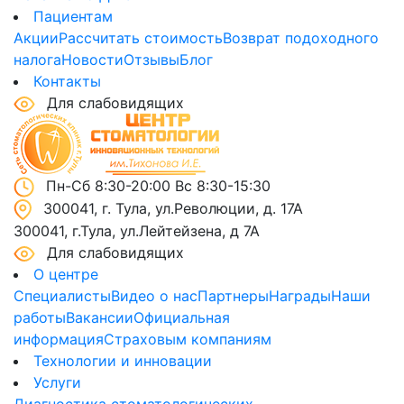
Пациентам
Акции
Рассчитать стоимость
Возврат подоходного
налога
Новости
Отзывы
Блог
Контакты
Для слабовидящих
Пн-Сб 8:30-20:00 Вс 8:30-15:30
300041, г. Тула, ул.Революции, д. 17А
300041, г.Тула, ул.Лейтейзена, д 7А
Для слабовидящих
О центре
Специалисты
Видео о нас
Партнеры
Награды
Наши
работы
Вакансии
Официальная
информация
Страховым компаниям
Технологии и инновации
Услуги