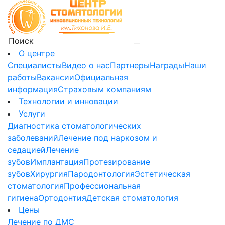
О центре
Специалисты
Видео о нас
Партнеры
Награды
Наши
работы
Вакансии
Официальная
информация
Страховым компаниям
Технологии и инновации
Услуги
Диагностика стоматологических
заболеваний
Лечение под наркозом и
седацией
Лечение
зубов
Имплантация
Протезирование
зубов
Хирургия
Пародонтология
Эстетическая
стоматология
Профессиональная
гигиена
Ортодонтия
Детская стоматология
Цены
Лечение по ДМС