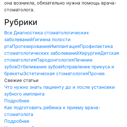
она возникла, обязательно нужна помощь врача-
стоматолога.
Рубрики
Все
Диагностика стоматологических
заболеваний
Гигиена полости
рта
Протезирование
Имплантация
Профилактика
стоматологических заболеваний
Хирургия
Детская
стоматология
Пародонтология
Лечение
зубов
Отбеливание зубов
Исправление прикуса и
брекеты
Эстетическая стоматология
Прочее
Свежие статьи
Что нужно знать пациенту до и после установки
зубного импланта
Подробнее
Как подготовить ребенка к приему врача-
стоматолога
Подробнее