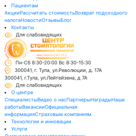
Пациентам
Акции
Рассчитать стоимость
Возврат подоходного
налога
Новости
Отзывы
Блог
Контакты
Для слабовидящих
Пн-Сб 8:30-20:00 Вс 8:30-15:30
300041, г. Тула, ул.Революции, д. 17А
300041, г.Тула, ул.Лейтейзена, д 7А
Для слабовидящих
О центре
Специалисты
Видео о нас
Партнеры
Награды
Наши
работы
Вакансии
Официальная
информация
Страховым компаниям
Технологии и инновации
Услуги