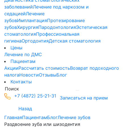
Диагностика стоматологических
заболеваний
Лечение под наркозом и
седацией
Лечение
зубов
Имплантация
Протезирование
зубов
Хирургия
Пародонтология
Эстетическая
стоматология
Профессиональная
гигиена
Ортодонтия
Детская стоматология
Цены
Лечение по ДМС
Пациентам
Акции
Рассчитать стоимость
Возврат подоходного
налога
Новости
Отзывы
Блог
Контакты
+7 (4872) 25-21-31
Записаться на прием
Назад
Главная
Пациентам
Блог
Лечение зубов
Раздвоение зуба или шизодентия