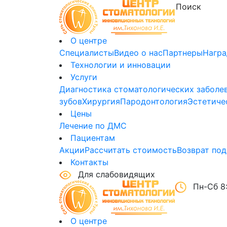
О центре
Специалисты
Видео о нас
Партнеры
Нагр
Технологии и инновации
Услуги
Диагностика стоматологических заболе
зубов
Хирургия
Пародонтология
Эстетиче
Цены
Лечение по ДМС
Пациентам
Акции
Рассчитать стоимость
Возврат под
Контакты
Для слабовидящих
Пн-Сб 8:
О центре