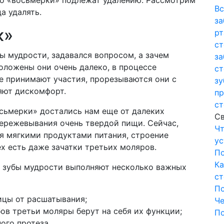
то «восьмерки» подлежат удалению. Рассмотрим
Вс
да удалять.
за
к»
рт
ст
ы мудрости, задавался вопросом, а зачем
за
оложены они очень далеко, в процессе
ст
е принимают участия, прорезываются они с
зу
яют дискомфорт.
пр
ст
осьмерки» достались нам еще от далеких
Св
ережевывания очень твердой пищи. Сейчас,
Чт
ся мягкими продуктами питания, строение
ус
ех есть даже зачатки третьих моляров.
П
Ка
ь зубы мудрости выполняют несколько важных
ст
П
цы от расшатывания;
Че
ов третьи моляры берут на себя их функции;
П
ого протеза.