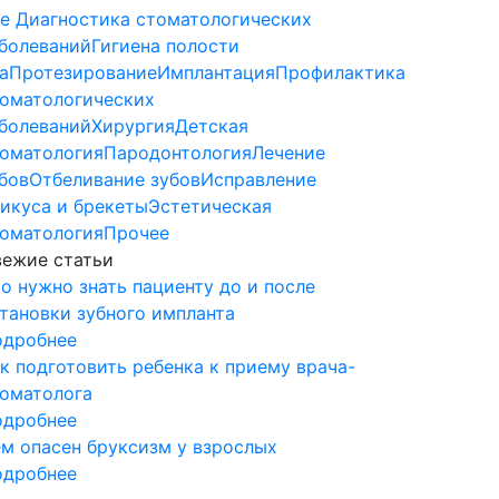
е
Диагностика стоматологических
болеваний
Гигиена полости
а
Протезирование
Имплантация
Профилактика
оматологических
болеваний
Хирургия
Детская
оматология
Пародонтология
Лечение
бов
Отбеливание зубов
Исправление
икуса и брекеты
Эстетическая
оматология
Прочее
ежие статьи
о нужно знать пациенту до и после
тановки зубного импланта
одробнее
к подготовить ребенка к приему врача-
оматолога
одробнее
м опасен бруксизм у взрослых
одробнее