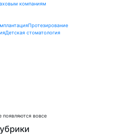
аховым компаниям
мплантация
Протезирование
ия
Детская стоматология
е появляются вовсе
убрики