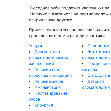
Соседние зубы подлежат удалению или 
Наличие антагониста на противоположно
искривлению другого.
Принять окончательное решение, лечить
проведенного осмотра и диагностики.
Услуги
Пародонтол
Диагностика
Эстетическ
стоматологических
стоматология
заболеваний
Профессио
Лечение под
гигиена
наркозом и седацией
Ортодонти
Лечение зубов
Детская
Имплантация
стоматология
Протезирование
зубов
Хирургия