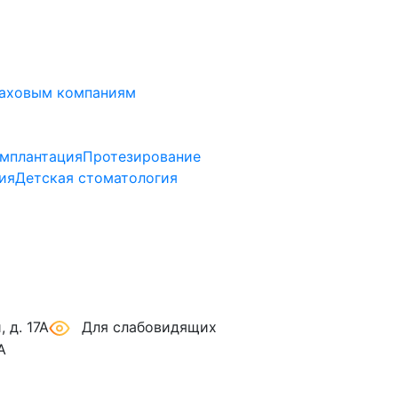
аховым компаниям
мплантация
Протезирование
ия
Детская стоматология
 д. 17А
Для слабовидящих
А