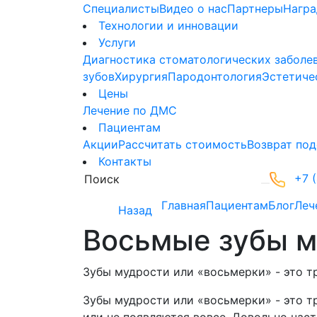
Специалисты
Видео о нас
Партнеры
Нагр
Технологии и инновации
Услуги
Диагностика стоматологических заболе
зубов
Хирургия
Пародонтология
Эстетиче
Цены
Лечение по ДМС
Пациентам
Акции
Рассчитать стоимость
Возврат под
Контакты
+7 (
Главная
Пациентам
Блог
Леч
Назад
Восьмые зубы м
Зубы мудрости или «восьмерки» - это т
Зубы мудрости или «восьмерки» - это 