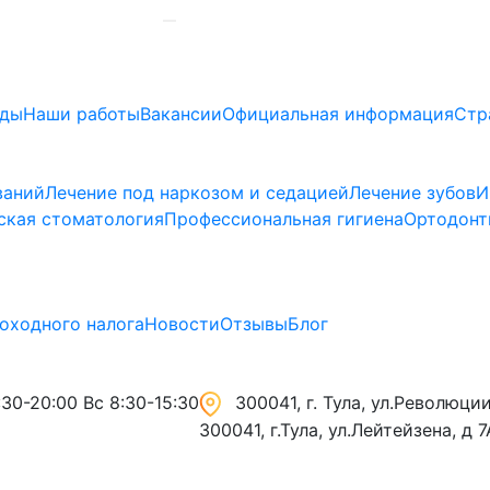
ады
Наши работы
Вакансии
Официальная информация
Стр
ваний
Лечение под наркозом и седацией
Лечение зубов
И
ская стоматология
Профессиональная гигиена
Ортодонт
оходного налога
Новости
Отзывы
Блог
30-20:00 Вс 8:30-15:30
300041, г. Тула, ул.Революции,
300041, г.Тула, ул.Лейтейзена, д 7