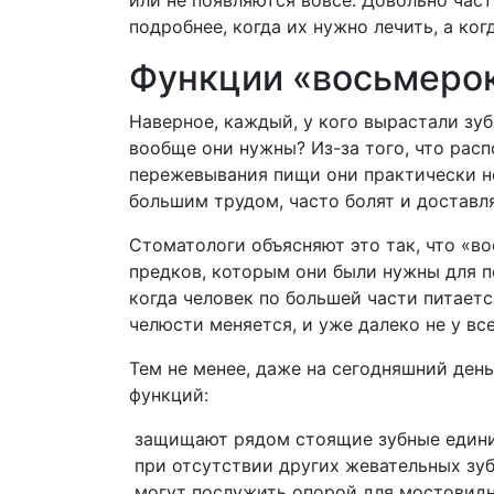
или не появляются вовсе. Довольно час
подробнее, когда их нужно лечить, а ког
Функции «восьмеро
Наверное, каждый, у кого вырастали зуб
вообще они нужны? Из-за того, что расп
пережевывания пищи они практически н
большим трудом, часто болят и доставл
Стоматологи объясняют это так, что «в
предков, которым они были нужны для п
когда человек по большей части питает
челюсти меняется, и уже далеко не у вс
Тем не менее, даже на сегодняшний ден
функций:
защищают рядом стоящие зубные едини
при отсутствии других жевательных зуб
могут послужить опорой для мостовидн