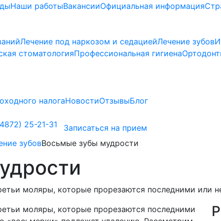
ады
Наши работы
Вакансии
Официальная информация
Стр
ваний
Лечение под наркозом и седацией
Лечение зубов
И
ская стоматология
Профессиональная гигиена
Ортодонт
оходного налога
Новости
Отзывы
Блог
4872) 25-21-31
Записаться на прием
ение зубов
Восьмые зубы мудрости
удрости
ретьи моляры, которые прорезаются последними или н
Р
третьи моляры, которые прорезаются последними