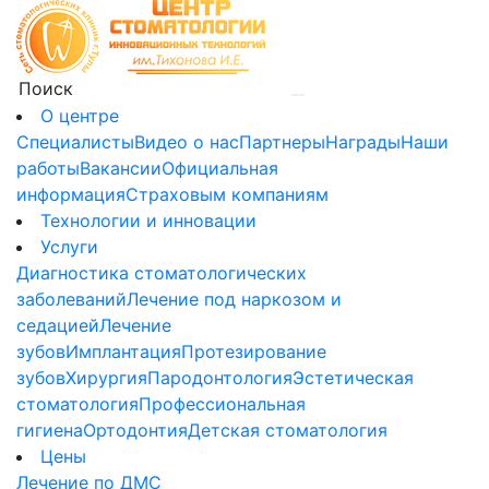
О центре
Специалисты
Видео о нас
Партнеры
Награды
Наши
работы
Вакансии
Официальная
информация
Страховым компаниям
Технологии и инновации
Услуги
Диагностика стоматологических
заболеваний
Лечение под наркозом и
седацией
Лечение
зубов
Имплантация
Протезирование
зубов
Хирургия
Пародонтология
Эстетическая
стоматология
Профессиональная
гигиена
Ортодонтия
Детская стоматология
Цены
Лечение по ДМС