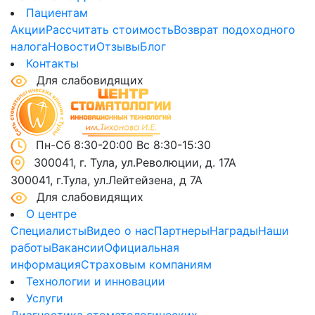
Пациентам
Акции
Рассчитать стоимость
Возврат подоходного
налога
Новости
Отзывы
Блог
Контакты
Для слабовидящих
Пн-Сб 8:30-20:00 Вс 8:30-15:30
300041, г. Тула, ул.Революции, д. 17А
300041, г.Тула, ул.Лейтейзена, д 7А
Для слабовидящих
О центре
Специалисты
Видео о нас
Партнеры
Награды
Наши
работы
Вакансии
Официальная
информация
Страховым компаниям
Технологии и инновации
Услуги