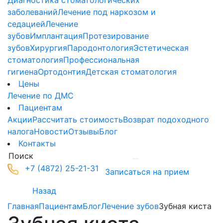
Диагностика стоматологических
заболеваний
Лечение под наркозом и
седацией
Лечение
зубов
Имплантация
Протезирование
зубов
Хирургия
Пародонтология
Эстетическая
стоматология
Профессиональная
гигиена
Ортодонтия
Детская стоматология
Цены
Лечение по ДМС
Пациентам
Акции
Рассчитать стоимость
Возврат подоходного
налога
Новости
Отзывы
Блог
Контакты
+7 (4872) 25-21-31
Записаться на прием
Назад
Главная
Пациентам
Блог
Лечение зубов
Зубная киста