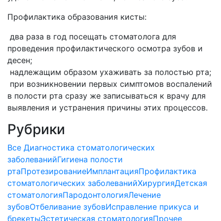
Профилактика образования кисты:
два раза в год посещать стоматолога для
проведения профилактического осмотра зубов и
десен;
надлежащим образом ухаживать за полостью рта;
при возникновении первых симптомов воспалений
в полости рта сразу же записываться к врачу для
выявления и устранения причины этих процессов.
Рубрики
Все
Диагностика стоматологических
заболеваний
Гигиена полости
рта
Протезирование
Имплантация
Профилактика
стоматологических заболеваний
Хирургия
Детская
стоматология
Пародонтология
Лечение
зубов
Отбеливание зубов
Исправление прикуса и
брекеты
Эстетическая стоматология
Прочее