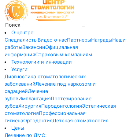
О центре
Специалисты
Видео о нас
Партнеры
Награды
Наши
работы
Вакансии
Официальная
информация
Страховым компаниям
Технологии и инновации
Услуги
Диагностика стоматологических
заболеваний
Лечение под наркозом и
седацией
Лечение
зубов
Имплантация
Протезирование
зубов
Хирургия
Пародонтология
Эстетическая
стоматология
Профессиональная
гигиена
Ортодонтия
Детская стоматология
Цены
Лечение по ДМС