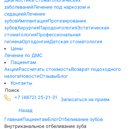
Диагностика стоматологических
заболеваний
Лечение под наркозом и
седацией
Лечение
зубов
Имплантация
Протезирование
зубов
Хирургия
Пародонтология
Эстетическая
стоматология
Профессиональная
гигиена
Ортодонтия
Детская стоматология
Цены
Лечение по ДМС
Пациентам
Акции
Рассчитать стоимость
Возврат подоходного
налога
Новости
Отзывы
Блог
Контакты
+7 (4872) 25-21-31
Записаться на прием
Назад
Главная
Пациентам
Блог
Отбеливание зубов
Внутриканальное отбеливание зуба