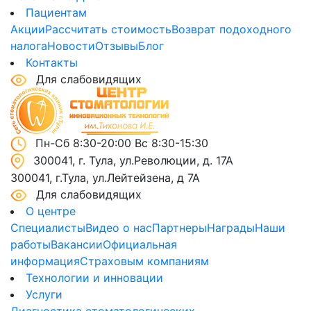
Пациентам
Акции
Рассчитать стоимость
Возврат подоходного
налога
Новости
Отзывы
Блог
Контакты
Для слабовидящих
Пн-Сб 8:30-20:00 Вс 8:30-15:30
300041, г. Тула, ул.Революции, д. 17А
300041, г.Тула, ул.Лейтейзена, д 7А
Для слабовидящих
О центре
Специалисты
Видео о нас
Партнеры
Награды
Наши
работы
Вакансии
Официальная
информация
Страховым компаниям
Технологии и инновации
Услуги