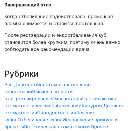
Завершающий этап
Когда отбеливание подействовало, временная
пломба снимается и ставится постоянная.
После реставрации и эндоотбеливания зуб
становится более хрупким, поэтому очень важно
соблюдать все рекомендации врача.
Рубрики
Все
Диагностика стоматологических
заболеваний
Гигиена полости
рта
Протезирование
Имплантация
Профилактика
стоматологических заболеваний
Хирургия
Детская
стоматология
Пародонтология
Лечение
зубов
Отбеливание зубов
Исправление прикуса и
брекеты
Эстетическая стоматология
Прочее