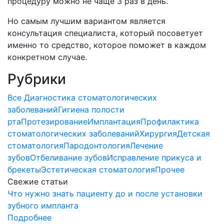
процедуру можно не чаще 3 раз в день.
Но самым лучшим вариантом является
консультация специалиста, который посоветует
именно то средство, которое поможет в каждом
конкретном случае.
Рубрики
Все
Диагностика стоматологических
заболеваний
Гигиена полости
рта
Протезирование
Имплантация
Профилактика
стоматологических заболеваний
Хирургия
Детская
стоматология
Пародонтология
Лечение
зубов
Отбеливание зубов
Исправление прикуса и
брекеты
Эстетическая стоматология
Прочее
Свежие статьи
Что нужно знать пациенту до и после установки
зубного импланта
Подробнее