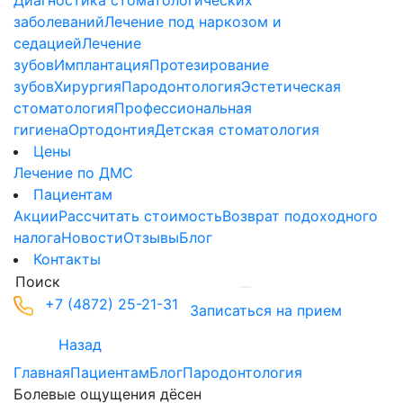
Диагностика стоматологических
заболеваний
Лечение под наркозом и
седацией
Лечение
зубов
Имплантация
Протезирование
зубов
Хирургия
Пародонтология
Эстетическая
стоматология
Профессиональная
гигиена
Ортодонтия
Детская стоматология
Цены
Лечение по ДМС
Пациентам
Акции
Рассчитать стоимость
Возврат подоходного
налога
Новости
Отзывы
Блог
Контакты
+7 (4872) 25-21-31
Записаться на прием
Назад
Главная
Пациентам
Блог
Пародонтология
Болевые ощущения дёсен