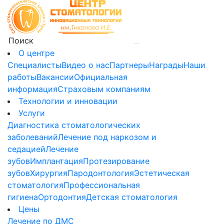
О центре
Специалисты
Видео о нас
Партнеры
Награды
Наши
работы
Вакансии
Официальная
информация
Страховым компаниям
Технологии и инновации
Услуги
Диагностика стоматологических
заболеваний
Лечение под наркозом и
седацией
Лечение
зубов
Имплантация
Протезирование
зубов
Хирургия
Пародонтология
Эстетическая
стоматология
Профессиональная
гигиена
Ортодонтия
Детская стоматология
Цены
Лечение по ДМС