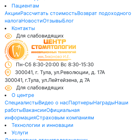
Пациентам
Акции
Рассчитать стоимость
Возврат подоходного
налога
Новости
Отзывы
Блог
Контакты
Для слабовидящих
Пн-Сб 8:30-20:00 Вс 8:30-15:30
300041, г. Тула, ул.Революции, д. 17А
300041, г.Тула, ул.Лейтейзена, д 7А
Для слабовидящих
О центре
Специалисты
Видео о нас
Партнеры
Награды
Наши
работы
Вакансии
Официальная
информация
Страховым компаниям
Технологии и инновации
Услуги