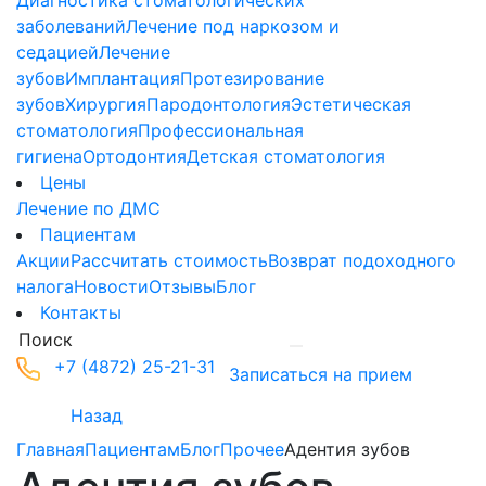
Диагностика стоматологических
заболеваний
Лечение под наркозом и
седацией
Лечение
зубов
Имплантация
Протезирование
зубов
Хирургия
Пародонтология
Эстетическая
стоматология
Профессиональная
гигиена
Ортодонтия
Детская стоматология
Цены
Лечение по ДМС
Пациентам
Акции
Рассчитать стоимость
Возврат подоходного
налога
Новости
Отзывы
Блог
Контакты
+7 (4872) 25-21-31
Записаться на прием
Назад
Главная
Пациентам
Блог
Прочее
Адентия зубов