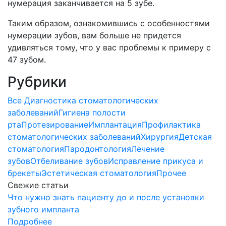
нумерация заканчивается на 5 зубе.
Таким образом, ознакомившись с особенностями
нумерации зубов, вам больше не придется
удивляться тому, что у вас проблемы к примеру с
47 зубом.
Рубрики
Все
Диагностика стоматологических
заболеваний
Гигиена полости
рта
Протезирование
Имплантация
Профилактика
стоматологических заболеваний
Хирургия
Детская
стоматология
Пародонтология
Лечение
зубов
Отбеливание зубов
Исправление прикуса и
брекеты
Эстетическая стоматология
Прочее
Свежие статьи
Что нужно знать пациенту до и после установки
зубного импланта
Подробнее