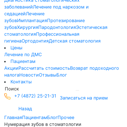
Диагностика стоматологических
заболеваний
Лечение под наркозом и
седацией
Лечение
зубов
Имплантация
Протезирование
зубов
Хирургия
Пародонтология
Эстетическая
стоматология
Профессиональная
гигиена
Ортодонтия
Детская стоматология
Цены
Лечение по ДМС
Пациентам
Акции
Рассчитать стоимость
Возврат подоходного
налога
Новости
Отзывы
Блог
Контакты
+7 (4872) 25-21-31
Записаться на прием
Назад
Главная
Пациентам
Блог
Прочее
Нумерация зубов в стоматологии