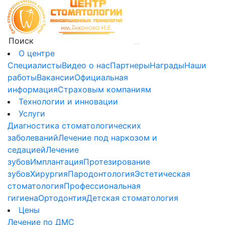
О центре
Специалисты
Видео о нас
Партнеры
Награды
Наши
работы
Вакансии
Официальная
информация
Страховым компаниям
Технологии и инновации
Услуги
Диагностика стоматологических
заболеваний
Лечение под наркозом и
седацией
Лечение
зубов
Имплантация
Протезирование
зубов
Хирургия
Пародонтология
Эстетическая
стоматология
Профессиональная
гигиена
Ортодонтия
Детская стоматология
Цены
Лечение по ДМС