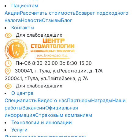
Пациентам
Акции
Рассчитать стоимость
Возврат подоходного
налога
Новости
Отзывы
Блог
Контакты
Для слабовидящих
Пн-Сб 8:30-20:00 Вс 8:30-15:30
300041, г. Тула, ул.Революции, д. 17А
300041, г.Тула, ул.Лейтейзена, д 7А
Для слабовидящих
О центре
Специалисты
Видео о нас
Партнеры
Награды
Наши
работы
Вакансии
Официальная
информация
Страховым компаниям
Технологии и инновации
Услуги