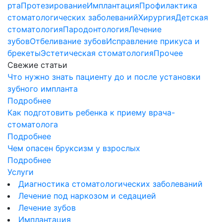
рта
Протезирование
Имплантация
Профилактика
стоматологических заболеваний
Хирургия
Детская
стоматология
Пародонтология
Лечение
зубов
Отбеливание зубов
Исправление прикуса и
брекеты
Эстетическая стоматология
Прочее
Свежие статьи
Что нужно знать пациенту до и после установки
зубного импланта
Подробнее
Как подготовить ребенка к приему врача-
стоматолога
Подробнее
Чем опасен бруксизм у взрослых
Подробнее
Услуги
Диагностика стоматологических заболеваний
Лечение под наркозом и седацией
Лечение зубов
Имплантация