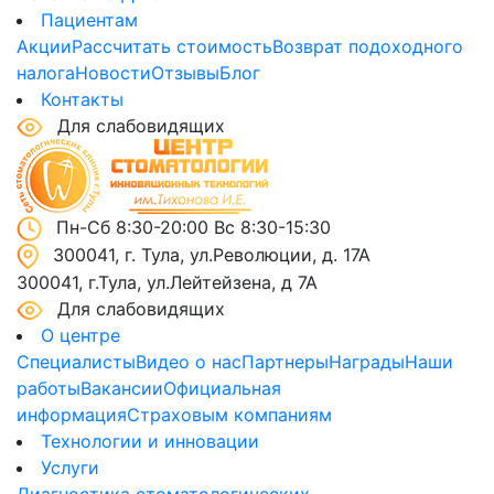
Пациентам
Акции
Рассчитать стоимость
Возврат подоходного
налога
Новости
Отзывы
Блог
Контакты
Для слабовидящих
Пн-Сб 8:30-20:00 Вс 8:30-15:30
300041, г. Тула, ул.Революции, д. 17А
300041, г.Тула, ул.Лейтейзена, д 7А
Для слабовидящих
О центре
Специалисты
Видео о нас
Партнеры
Награды
Наши
работы
Вакансии
Официальная
информация
Страховым компаниям
Технологии и инновации
Услуги