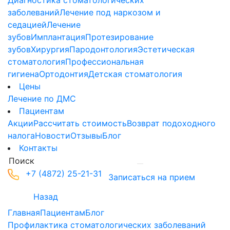
Диагностика стоматологических
заболеваний
Лечение под наркозом и
седацией
Лечение
зубов
Имплантация
Протезирование
зубов
Хирургия
Пародонтология
Эстетическая
стоматология
Профессиональная
гигиена
Ортодонтия
Детская стоматология
Цены
Лечение по ДМС
Пациентам
Акции
Рассчитать стоимость
Возврат подоходного
налога
Новости
Отзывы
Блог
Контакты
+7 (4872) 25-21-31
Записаться на прием
Назад
Главная
Пациентам
Блог
Профилактика стоматологических заболеваний