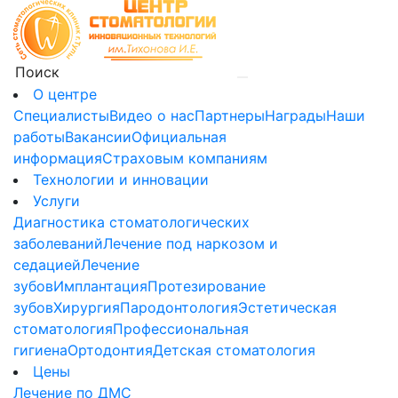
О центре
Специалисты
Видео о нас
Партнеры
Награды
Наши
работы
Вакансии
Официальная
информация
Страховым компаниям
Технологии и инновации
Услуги
Диагностика стоматологических
заболеваний
Лечение под наркозом и
седацией
Лечение
зубов
Имплантация
Протезирование
зубов
Хирургия
Пародонтология
Эстетическая
стоматология
Профессиональная
гигиена
Ортодонтия
Детская стоматология
Цены
Лечение по ДМС