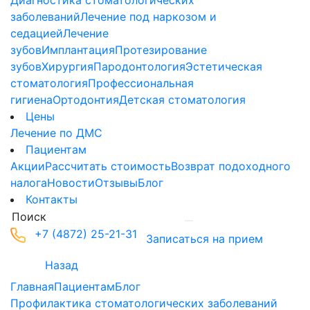
Диагностика стоматологических
заболеваний
Лечение под наркозом и
седацией
Лечение
зубов
Имплантация
Протезирование
зубов
Хирургия
Пародонтология
Эстетическая
стоматология
Профессиональная
гигиена
Ортодонтия
Детская стоматология
Цены
Лечение по ДМС
Пациентам
Акции
Рассчитать стоимость
Возврат подоходного
налога
Новости
Отзывы
Блог
Контакты
+7 (4872) 25-21-31
Записаться на прием
Назад
Главная
Пациентам
Блог
Профилактика стоматологических заболеваний