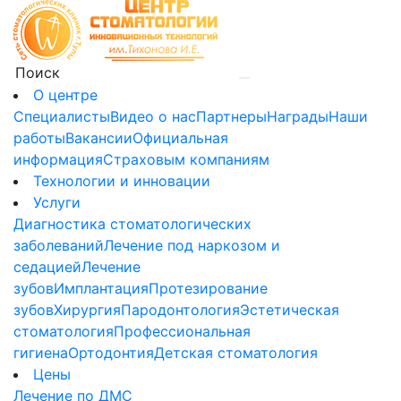
О центре
Специалисты
Видео о нас
Партнеры
Награды
Наши
работы
Вакансии
Официальная
информация
Страховым компаниям
Технологии и инновации
Услуги
Диагностика стоматологических
заболеваний
Лечение под наркозом и
седацией
Лечение
зубов
Имплантация
Протезирование
зубов
Хирургия
Пародонтология
Эстетическая
стоматология
Профессиональная
гигиена
Ортодонтия
Детская стоматология
Цены
Лечение по ДМС