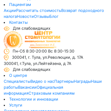
Пациентам
Акции
Рассчитать стоимость
Возврат подоходного
налога
Новости
Отзывы
Блог
Контакты
Для слабовидящих
Пн-Сб 8:30-20:00 Вс 8:30-15:30
300041, г. Тула, ул.Революции, д. 17А
300041, г.Тула, ул.Лейтейзена, д 7А
Для слабовидящих
О центре
Специалисты
Видео о нас
Партнеры
Награды
Наши
работы
Вакансии
Официальная
информация
Страховым компаниям
Технологии и инновации
Услуги