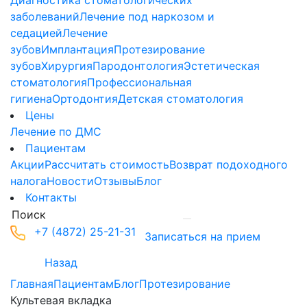
Диагностика стоматологических
заболеваний
Лечение под наркозом и
седацией
Лечение
зубов
Имплантация
Протезирование
зубов
Хирургия
Пародонтология
Эстетическая
стоматология
Профессиональная
гигиена
Ортодонтия
Детская стоматология
Цены
Лечение по ДМС
Пациентам
Акции
Рассчитать стоимость
Возврат подоходного
налога
Новости
Отзывы
Блог
Контакты
+7 (4872) 25-21-31
Записаться на прием
Назад
Главная
Пациентам
Блог
Протезирование
Культевая вкладка