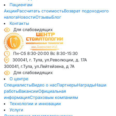
Пациентам
Акции
Рассчитать стоимость
Возврат подоходного
налога
Новости
Отзывы
Блог
Контакты
Для слабовидящих
Пн-Сб 8:30-20:00 Вс 8:30-15:30
300041, г. Тула, ул.Революции, д. 17А
300041, г.Тула, ул.Лейтейзена, д 7А
Для слабовидящих
О центре
Специалисты
Видео о нас
Партнеры
Награды
Наши
работы
Вакансии
Официальная
информация
Страховым компаниям
Технологии и инновации
Услуги