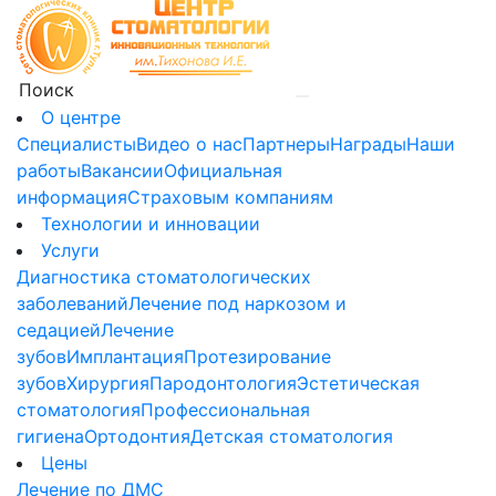
О центре
Специалисты
Видео о нас
Партнеры
Награды
Наши
работы
Вакансии
Официальная
информация
Страховым компаниям
Технологии и инновации
Услуги
Диагностика стоматологических
заболеваний
Лечение под наркозом и
седацией
Лечение
зубов
Имплантация
Протезирование
зубов
Хирургия
Пародонтология
Эстетическая
стоматология
Профессиональная
гигиена
Ортодонтия
Детская стоматология
Цены
Лечение по ДМС