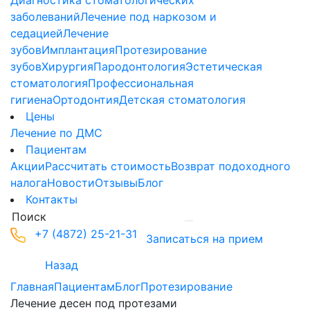
Диагностика стоматологических
заболеваний
Лечение под наркозом и
седацией
Лечение
зубов
Имплантация
Протезирование
зубов
Хирургия
Пародонтология
Эстетическая
стоматология
Профессиональная
гигиена
Ортодонтия
Детская стоматология
Цены
Лечение по ДМС
Пациентам
Акции
Рассчитать стоимость
Возврат подоходного
налога
Новости
Отзывы
Блог
Контакты
+7 (4872) 25-21-31
Записаться на прием
Назад
Главная
Пациентам
Блог
Протезирование
Лечение десен под протезами