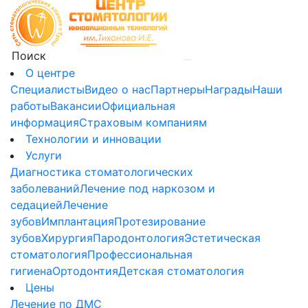
О центре
Специалисты
Видео о нас
Партнеры
Награды
Наши
работы
Вакансии
Официальная
информация
Страховым компаниям
Технологии и инновации
Услуги
Диагностика стоматологических
заболеваний
Лечение под наркозом и
седацией
Лечение
зубов
Имплантация
Протезирование
зубов
Хирургия
Пародонтология
Эстетическая
стоматология
Профессиональная
гигиена
Ортодонтия
Детская стоматология
Цены
Лечение по ДМС