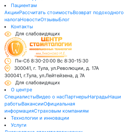
Пациентам
Акции
Рассчитать стоимость
Возврат подоходного
налога
Новости
Отзывы
Блог
Контакты
Для слабовидящих
Пн-Сб 8:30-20:00 Вс 8:30-15:30
300041, г. Тула, ул.Революции, д. 17А
300041, г.Тула, ул.Лейтейзена, д 7А
Для слабовидящих
О центре
Специалисты
Видео о нас
Партнеры
Награды
Наши
работы
Вакансии
Официальная
информация
Страховым компаниям
Технологии и инновации
Услуги