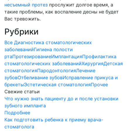
несъемный протез
прослужит долгое время, а
такие проблемы, как воспаление десны не будет
Вас тревожить.
Рубрики
Все
Диагностика стоматологических
заболеваний
Гигиена полости
рта
Протезирование
Имплантация
Профилактика
стоматологических заболеваний
Хирургия
Детская
стоматология
Пародонтология
Лечение
зубов
Отбеливание зубов
Исправление прикуса и
брекеты
Эстетическая стоматология
Прочее
Свежие статьи
Что нужно знать пациенту до и после установки
зубного импланта
Подробнее
Как подготовить ребенка к приему врача-
стоматолога