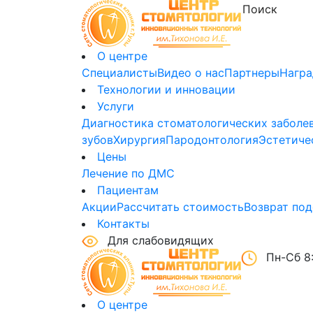
О центре
Специалисты
Видео о нас
Партнеры
Нагр
Технологии и инновации
Услуги
Диагностика стоматологических заболе
зубов
Хирургия
Пародонтология
Эстетиче
Цены
Лечение по ДМС
Пациентам
Акции
Рассчитать стоимость
Возврат под
Контакты
Для слабовидящих
Пн-Сб 8:
О центре