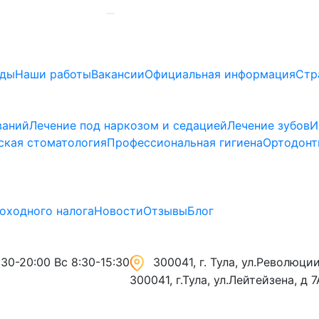
ады
Наши работы
Вакансии
Официальная информация
Стр
ваний
Лечение под наркозом и седацией
Лечение зубов
И
ская стоматология
Профессиональная гигиена
Ортодонт
оходного налога
Новости
Отзывы
Блог
30-20:00 Вс 8:30-15:30
300041, г. Тула, ул.Революции,
300041, г.Тула, ул.Лейтейзена, д 7