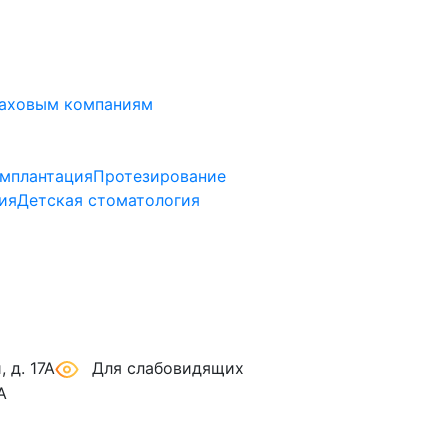
аховым компаниям
мплантация
Протезирование
ия
Детская стоматология
 д. 17А
Для слабовидящих
А