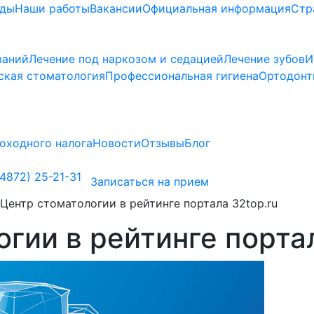
ады
Наши работы
Вакансии
Официальная информация
Стр
ваний
Лечение под наркозом и седацией
Лечение зубов
И
ская стоматология
Профессиональная гигиена
Ортодонт
оходного налога
Новости
Отзывы
Блог
4872) 25-21-31
Записаться на прием
Центр стоматологии в рейтинге портала 32top.ru
гии в рейтинге портал