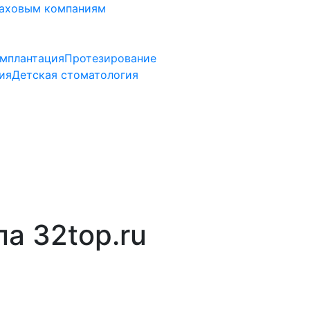
аховым компаниям
мплантация
Протезирование
ия
Детская стоматология
а 32top.ru