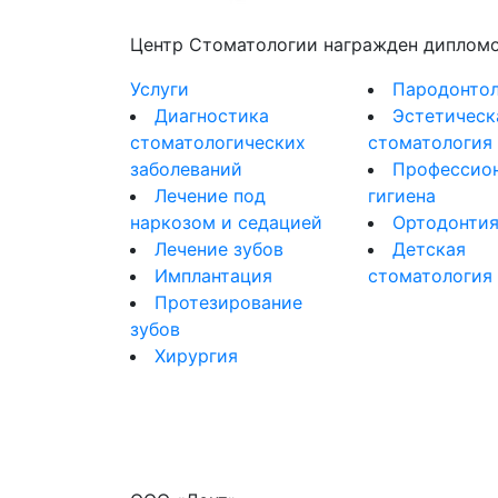
Центр Стоматологии награжден дипломом
Услуги
Пародонтол
Диагностика
Эстетическ
стоматологических
стоматология
заболеваний
Профессио
Лечение под
гигиена
наркозом и седацией
Ортодонти
Лечение зубов
Детская
Имплантация
стоматология
Протезирование
зубов
Хирургия