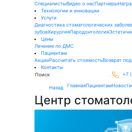
Специалисты
Видео о нас
Партнеры
Нагр
Технологии и инновации
Услуги
Диагностика стоматологических заболе
зубов
Хирургия
Пародонтология
Эстетиче
Цены
Лечение по ДМС
Пациентам
Акции
Рассчитать стоимость
Возврат под
Контакты
+7 (
Главная
Пациентам
Новости
Назад
Центр стоматоло