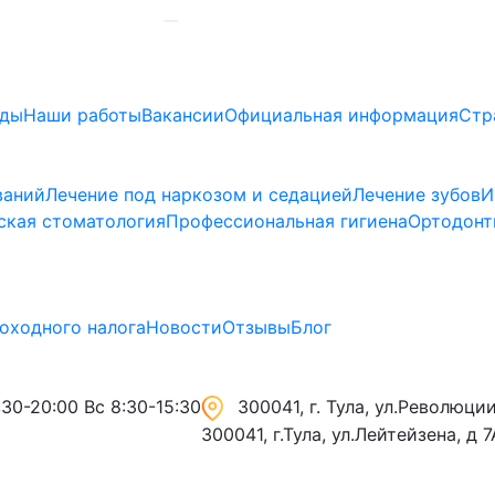
ады
Наши работы
Вакансии
Официальная информация
Стр
ваний
Лечение под наркозом и седацией
Лечение зубов
И
ская стоматология
Профессиональная гигиена
Ортодонт
оходного налога
Новости
Отзывы
Блог
30-20:00 Вс 8:30-15:30
300041, г. Тула, ул.Революции,
300041, г.Тула, ул.Лейтейзена, д 7