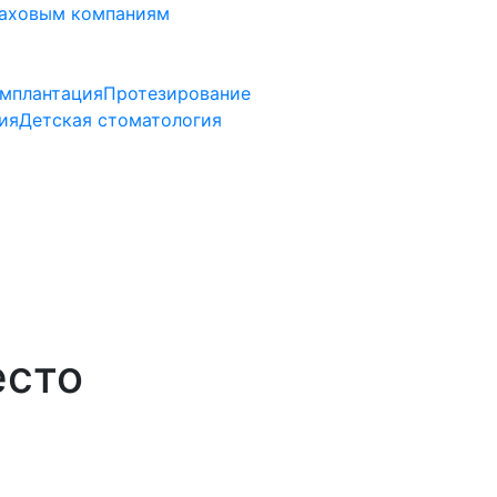
аховым компаниям
мплантация
Протезирование
ия
Детская стоматология
есто