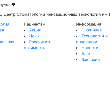
 лучше♥️
ш Центр Стоматологии инновационных технологий им.Т
огия
Пациентам
Информация
ая
Акции
О клинике
Цены
Технологии и
нальная
Рассчитать
инновации
стоимость
Новости
я
Блог
Вакансии