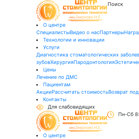
О центре
Специалисты
Видео о нас
Партнеры
Нагр
Технологии и инновации
Услуги
Диагностика стоматологических заболе
зубов
Хирургия
Пародонтология
Эстетиче
Цены
Лечение по ДМС
Пациентам
Акции
Рассчитать стоимость
Возврат под
Контакты
Для слабовидящих
Пн-Сб 8:
О центре