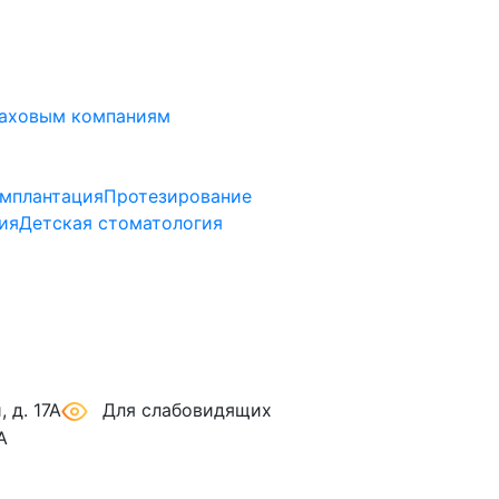
аховым компаниям
мплантация
Протезирование
ия
Детская стоматология
 д. 17А
Для слабовидящих
А