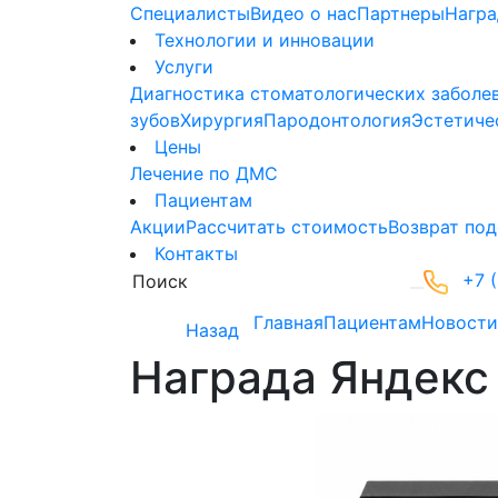
Специалисты
Видео о нас
Партнеры
Нагр
Технологии и инновации
Услуги
Диагностика стоматологических заболе
зубов
Хирургия
Пародонтология
Эстетиче
Цены
Лечение по ДМС
Пациентам
Акции
Рассчитать стоимость
Возврат под
Контакты
+7 (
Главная
Пациентам
Новости
Назад
Награда Яндекс