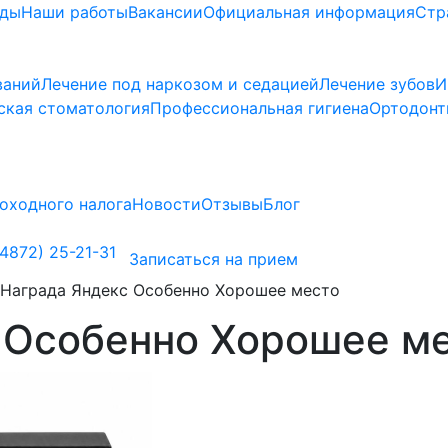
ады
Наши работы
Вакансии
Официальная информация
Стр
ваний
Лечение под наркозом и седацией
Лечение зубов
И
ская стоматология
Профессиональная гигиена
Ортодонт
оходного налога
Новости
Отзывы
Блог
4872) 25-21-31
Записаться на прием
Награда Яндекс Особенно Хорошее место
 Особенно Хорошее м