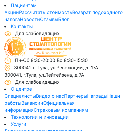
Пациентам
Акции
Рассчитать стоимость
Возврат подоходного
налога
Новости
Отзывы
Блог
Контакты
Для слабовидящих
Пн-Сб 8:30-20:00 Вс 8:30-15:30
300041, г. Тула, ул.Революции, д. 17А
300041, г.Тула, ул.Лейтейзена, д 7А
Для слабовидящих
О центре
Специалисты
Видео о нас
Партнеры
Награды
Наши
работы
Вакансии
Официальная
информация
Страховым компаниям
Технологии и инновации
Услуги