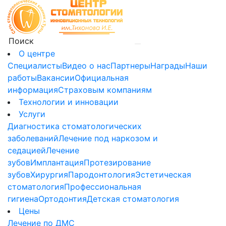
О центре
Специалисты
Видео о нас
Партнеры
Награды
Наши
работы
Вакансии
Официальная
информация
Страховым компаниям
Технологии и инновации
Услуги
Диагностика стоматологических
заболеваний
Лечение под наркозом и
седацией
Лечение
зубов
Имплантация
Протезирование
зубов
Хирургия
Пародонтология
Эстетическая
стоматология
Профессиональная
гигиена
Ортодонтия
Детская стоматология
Цены
Лечение по ДМС