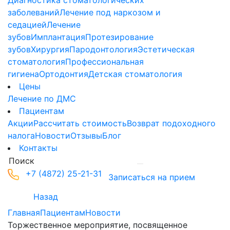
Диагностика стоматологических
заболеваний
Лечение под наркозом и
седацией
Лечение
зубов
Имплантация
Протезирование
зубов
Хирургия
Пародонтология
Эстетическая
стоматология
Профессиональная
гигиена
Ортодонтия
Детская стоматология
Цены
Лечение по ДМС
Пациентам
Акции
Рассчитать стоимость
Возврат подоходного
налога
Новости
Отзывы
Блог
Контакты
+7 (4872) 25-21-31
Записаться на прием
Назад
Главная
Пациентам
Новости
Торжественное мероприятие, посвященное