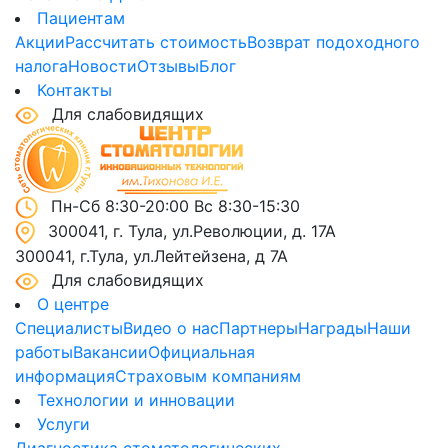
Пациентам
Акции
Рассчитать стоимость
Возврат подоходного
налога
Новости
Отзывы
Блог
Контакты
Для слабовидящих
Пн-Сб 8:30-20:00 Вс 8:30-15:30
300041, г. Тула, ул.Революции, д. 17А
300041, г.Тула, ул.Лейтейзена, д 7А
Для слабовидящих
О центре
Специалисты
Видео о нас
Партнеры
Награды
Наши
работы
Вакансии
Официальная
информация
Страховым компаниям
Технологии и инновации
Услуги