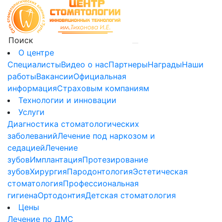
О центре
Специалисты
Видео о нас
Партнеры
Награды
Наши
работы
Вакансии
Официальная
информация
Страховым компаниям
Технологии и инновации
Услуги
Диагностика стоматологических
заболеваний
Лечение под наркозом и
седацией
Лечение
зубов
Имплантация
Протезирование
зубов
Хирургия
Пародонтология
Эстетическая
стоматология
Профессиональная
гигиена
Ортодонтия
Детская стоматология
Цены
Лечение по ДМС