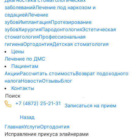
Диагностика стоматологических
заболеваний
Лечение под наркозом и
седацией
Лечение
зубов
Имплантация
Протезирование
зубов
Хирургия
Пародонтология
Эстетическая
стоматология
Профессиональная
гигиена
Ортодонтия
Детская стоматология
Цены
Лечение по ДМС
Пациентам
Акции
Рассчитать стоимость
Возврат подоходного
налога
Новости
Отзывы
Блог
Контакты
+7 (4872) 25-21-31
Записаться на прием
Назад
Главная
Услуги
Ортодонтия
Исправление прикуса элайнерами