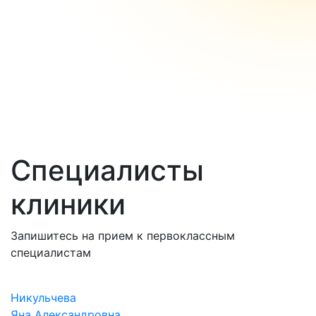
Специалисты
клиники
Запишитесь на прием к первоклассным
специалистам
Никульчева
Л
Яна Александровна
К