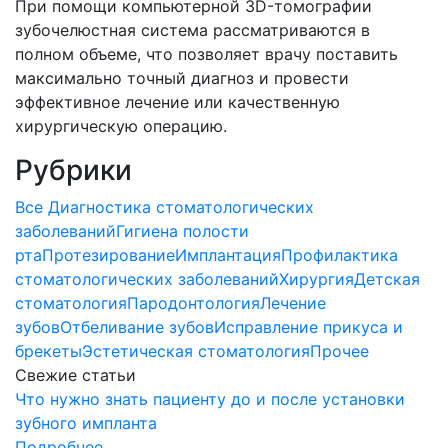
При помощи компьютерной 3D-томографии
зубочелюстная система рассматриваются в
полном объеме, что позволяет врачу поставить
максимально точный диагноз и провести
эффективное лечение или качественную
хирургическую операцию.
Рубрики
Все
Диагностика стоматологических
заболеваний
Гигиена полости
рта
Протезирование
Имплантация
Профилактика
стоматологических заболеваний
Хирургия
Детская
стоматология
Пародонтология
Лечение
зубов
Отбеливание зубов
Исправление прикуса и
брекеты
Эстетическая стоматология
Прочее
Свежие статьи
Что нужно знать пациенту до и после установки
зубного импланта
Подробнее