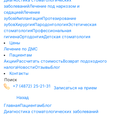
Диагностика стоматологических
заболеваний
Лечение под наркозом и
седацией
Лечение
зубов
Имплантация
Протезирование
зубов
Хирургия
Пародонтология
Эстетическая
стоматология
Профессиональная
гигиена
Ортодонтия
Детская стоматология
Цены
Лечение по ДМС
Пациентам
Акции
Рассчитать стоимость
Возврат подоходного
налога
Новости
Отзывы
Блог
Контакты
+7 (4872) 25-21-31
Записаться на прием
Назад
Главная
Пациентам
Блог
Диагностика стоматологических заболеваний