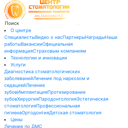
О центре
Специалисты
Видео о нас
Партнеры
Награды
Наши
работы
Вакансии
Официальная
информация
Страховым компаниям
Технологии и инновации
Услуги
Диагностика стоматологических
заболеваний
Лечение под наркозом и
седацией
Лечение
зубов
Имплантация
Протезирование
зубов
Хирургия
Пародонтология
Эстетическая
стоматология
Профессиональная
гигиена
Ортодонтия
Детская стоматология
Цены
Лечение по ДМС