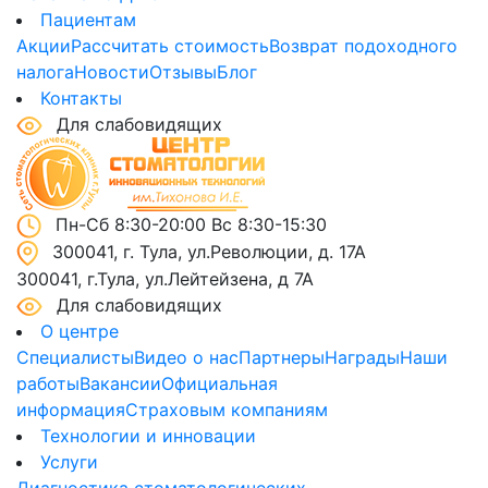
Пациентам
Акции
Рассчитать стоимость
Возврат подоходного
налога
Новости
Отзывы
Блог
Контакты
Для слабовидящих
Пн-Сб 8:30-20:00 Вс 8:30-15:30
300041, г. Тула, ул.Революции, д. 17А
300041, г.Тула, ул.Лейтейзена, д 7А
Для слабовидящих
О центре
Специалисты
Видео о нас
Партнеры
Награды
Наши
работы
Вакансии
Официальная
информация
Страховым компаниям
Технологии и инновации
Услуги