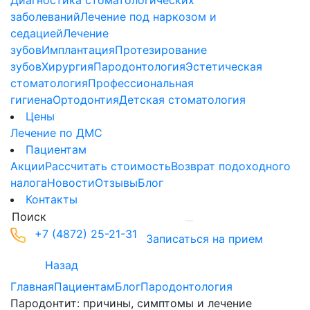
Диагностика стоматологических
заболеваний
Лечение под наркозом и
седацией
Лечение
зубов
Имплантация
Протезирование
зубов
Хирургия
Пародонтология
Эстетическая
стоматология
Профессиональная
гигиена
Ортодонтия
Детская стоматология
Цены
Лечение по ДМС
Пациентам
Акции
Рассчитать стоимость
Возврат подоходного
налога
Новости
Отзывы
Блог
Контакты
+7 (4872) 25-21-31
Записаться на прием
Назад
Главная
Пациентам
Блог
Пародонтология
Пародонтит: причины, симптомы и лечение