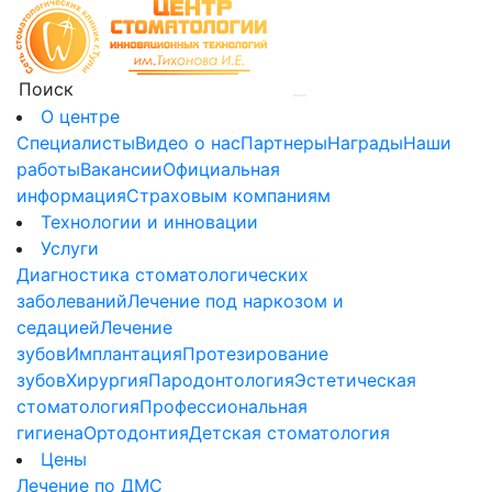
О центре
Специалисты
Видео о нас
Партнеры
Награды
Наши
работы
Вакансии
Официальная
информация
Страховым компаниям
Технологии и инновации
Услуги
Диагностика стоматологических
заболеваний
Лечение под наркозом и
седацией
Лечение
зубов
Имплантация
Протезирование
зубов
Хирургия
Пародонтология
Эстетическая
стоматология
Профессиональная
гигиена
Ортодонтия
Детская стоматология
Цены
Лечение по ДМС