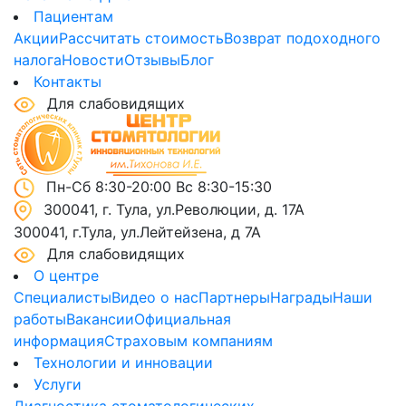
Пациентам
Акции
Рассчитать стоимость
Возврат подоходного
налога
Новости
Отзывы
Блог
Контакты
Для слабовидящих
Пн-Сб 8:30-20:00 Вс 8:30-15:30
300041, г. Тула, ул.Революции, д. 17А
300041, г.Тула, ул.Лейтейзена, д 7А
Для слабовидящих
О центре
Специалисты
Видео о нас
Партнеры
Награды
Наши
работы
Вакансии
Официальная
информация
Страховым компаниям
Технологии и инновации
Услуги