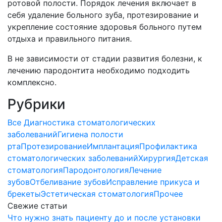
ротовой полости. Порядок лечения включает в
себя удаление больного зуба, протезирование и
укрепление состояние здоровья больного путем
отдыха и правильного питания.
В не зависимости от стадии развития болезни, к
лечению пародонтита необходимо подходить
комплексно.
Рубрики
Все
Диагностика стоматологических
заболеваний
Гигиена полости
рта
Протезирование
Имплантация
Профилактика
стоматологических заболеваний
Хирургия
Детская
стоматология
Пародонтология
Лечение
зубов
Отбеливание зубов
Исправление прикуса и
брекеты
Эстетическая стоматология
Прочее
Свежие статьи
Что нужно знать пациенту до и после установки