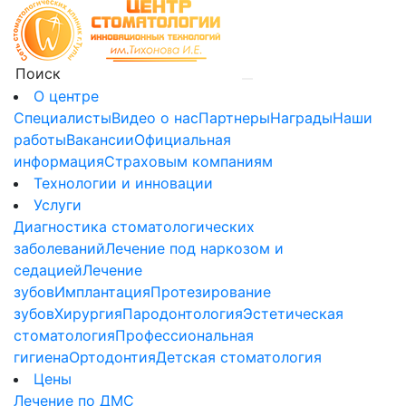
О центре
Специалисты
Видео о нас
Партнеры
Награды
Наши
работы
Вакансии
Официальная
информация
Страховым компаниям
Технологии и инновации
Услуги
Диагностика стоматологических
заболеваний
Лечение под наркозом и
седацией
Лечение
зубов
Имплантация
Протезирование
зубов
Хирургия
Пародонтология
Эстетическая
стоматология
Профессиональная
гигиена
Ортодонтия
Детская стоматология
Цены
Лечение по ДМС