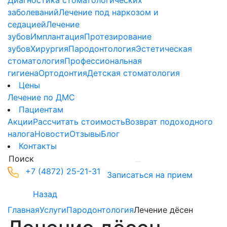
Диагностика стоматологических
заболеваний
Лечение под наркозом и
седацией
Лечение
зубов
Имплантация
Протезирование
зубов
Хирургия
Пародонтология
Эстетическая
стоматология
Профессиональная
гигиена
Ортодонтия
Детская стоматология
Цены
Лечение по ДМС
Пациентам
Акции
Рассчитать стоимость
Возврат подоходного
налога
Новости
Отзывы
Блог
Контакты
+7 (4872) 25-21-31
Записаться на прием
Назад
Главная
Услуги
Пародонтология
Лечение дёсен