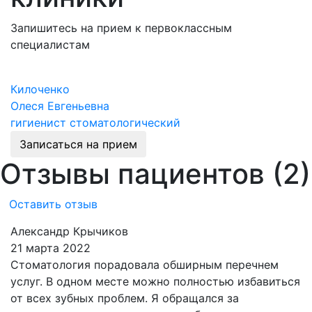
Запишитесь на прием к первоклассным
специалистам
Килоченко
Л
Олеся Евгеньевна
О
гигиенист стоматологический
г
Записаться на прием
Отзывы пациентов (2)
Оставить отзыв
Александр Крычиков
К
21 марта 2022
1
Стоматология порадовала обширным перечнем
В
услуг. В одном месте можно полностью избавиться
р
от всех зубных проблем. Я обращался за
з