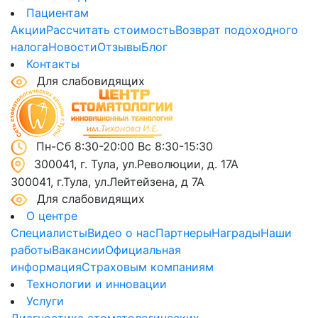
Пациентам
Акции
Рассчитать стоимость
Возврат подоходного
налога
Новости
Отзывы
Блог
Контакты
Для слабовидящих
Пн-Сб 8:30-20:00 Вс 8:30-15:30
300041, г. Тула, ул.Революции, д. 17А
300041, г.Тула, ул.Лейтейзена, д 7А
Для слабовидящих
О центре
Специалисты
Видео о нас
Партнеры
Награды
Наши
работы
Вакансии
Официальная
информация
Страховым компаниям
Технологии и инновации
Услуги